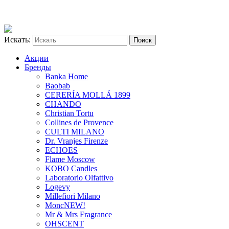
Искать:
Акции
Бренды
Banka Home
Baobab
CERERÍA MOLLÁ 1899
CHANDO
Christian Tortu
Collines de Provence
CULTI MILANO
Dr. Vranjes Firenze
ECHOES
Flame Moscow
KOBO Candles
Laboratorio Olfattivo
Logevy
Millefiori Milano
Monc
NEW!
Mr & Mrs Fragrance
OHSCENT