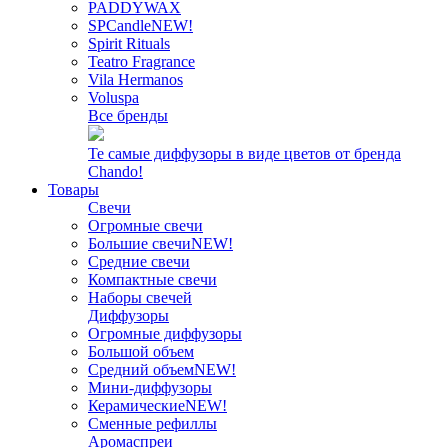
PADDYWAX
SPCandle
NEW!
Spirit Rituals
Teatro Fragrance
Vila Hermanos
Voluspa
Все бренды
Те самые диффузоры в виде цветов от бренда
Chando!
Товары
Свечи
Огромные свечи
Большие свечи
NEW!
Средние свечи
Компактные свечи
Наборы свечей
Диффузоры
Огромные диффузоры
Большой объем
Средний объем
NEW!
Мини-диффузоры
Керамические
NEW!
Сменные рефиллы
Аромаспреи