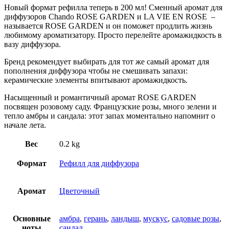
Новый формат рефилла теперь в 200 мл! Сменный аромат для
диффузоров Chando
ROSE GARDEN и LA VIE EN ROSE –
называется ROSE GARDEN и он поможет продлить жизнь
любимому ароматизатору. Просто перелейте аромажидкость в
вазу диффузора.
Бренд рекомендует выбирать для тот же самый аромат для
пополнения диффузора чтобы не смешивать запахи:
керамические элементы впитывают аромажидкость.
Насыщенный и романтичный аромат ROSE GARDEN
посвящен розовому саду. Французские розы, много зелени и
тепло амбры и сандала: этот запах моментально напомнит о
начале лета.
Вес
0.2 kg
Формат
Рефилл для диффузора
Аромат
Цветочный
Основные
амбра
,
герань
,
ландыш
,
мускус
,
садовые розы
,
ноты
сандал