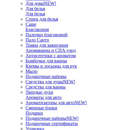
Для дома
NEW!
Для белья
Для белья
Спреи для белья
Саше
Благовония
Палочки благовоний
Пало Санто
Травы для зажигания
Аромаванна и СПА-уход
Антисептики с ароматом
Бомбочки для ванны
Кремы и лосьоны для рук
Мыло
Подарочные наборы
Средства для душа
NEW!
Средства для ванны
Твердые духи
Ароматы для авто
Ароматизаторы для авто
NEW!
Сменные блоки
Подарки
Подарочные наборы
NEW!
Подарочные сертификаты
Упаковка