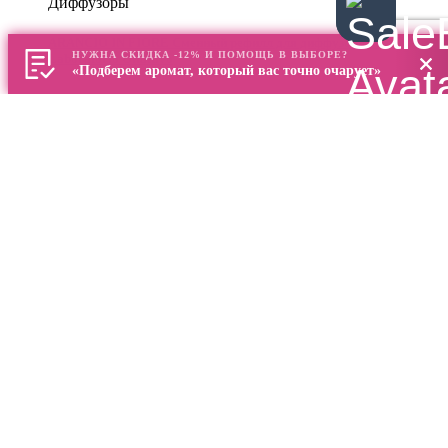
Диффузоры
ARANCIO IN FIORE Сменный рефилл для диффузора 500 мл,
НУЖНА СКИДКА -12% И ПОМОЩЬ В ВЫБОРЕ?
Laboratorio Olfattivo
«Подберем аромат, который вас точно очарует»
герань, мандарин, мускус, розмарин, цветы апельсина
9200
р.
Оформить предзаказ
Диффузоры
BIANCOFIORE Сменный рефилл для диффузора 500 мл,
Laboratorio Olfattivo
лилия, арбуз, роза, розовое дерево, черника, яблоко
9200
р.
Оформить предзаказ
Диффузоры
BIANCOTALCO Сменный рефилл для диффузора 500 мл,
Laboratorio Olfattivo
ваниль, сандал, тальк