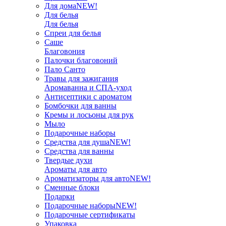
Для дома
NEW!
Для белья
Для белья
Спреи для белья
Саше
Благовония
Палочки благовоний
Пало Санто
Травы для зажигания
Аромаванна и СПА-уход
Антисептики с ароматом
Бомбочки для ванны
Кремы и лосьоны для рук
Мыло
Подарочные наборы
Средства для душа
NEW!
Средства для ванны
Твердые духи
Ароматы для авто
Ароматизаторы для авто
NEW!
Сменные блоки
Подарки
Подарочные наборы
NEW!
Подарочные сертификаты
Упаковка