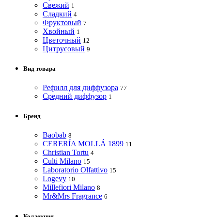
Свежий
1
Сладкий
4
Фруктовый
7
Хвойный
1
Цветочный
12
Цитрусовый
9
Вид товара
Рефилл для диффузора
77
Средний диффузор
1
Бренд
Baobab
8
CERERÍA MOLLÁ 1899
11
Christian Tortu
4
Culti Milano
15
Laboratorio Olfattivo
15
Logevy
10
Millefiori Milano
8
Mr&Mrs Fragrance
6
Коллекция