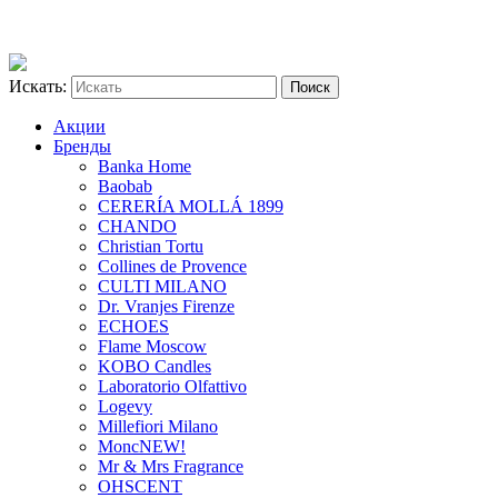
Искать:
Акции
Бренды
Banka Home
Baobab
CERERÍA MOLLÁ 1899
CHANDO
Christian Tortu
Collines de Provence
CULTI MILANO
Dr. Vranjes Firenze
ECHOES
Flame Moscow
KOBO Candles
Laboratorio Olfattivo
Logevy
Millefiori Milano
Monc
NEW!
Mr & Mrs Fragrance
OHSCENT