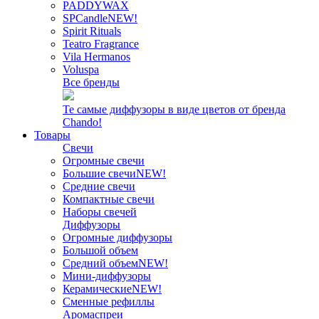
PADDYWAX
SPCandle
NEW!
Spirit Rituals
Teatro Fragrance
Vila Hermanos
Voluspa
Все бренды
Те самые диффузоры в виде цветов от бренда
Chando!
Товары
Свечи
Огромные свечи
Большие свечи
NEW!
Средние свечи
Компактные свечи
Наборы свечей
Диффузоры
Огромные диффузоры
Большой объем
Средний объем
NEW!
Мини-диффузоры
Керамические
NEW!
Сменные рефиллы
Аромаспреи