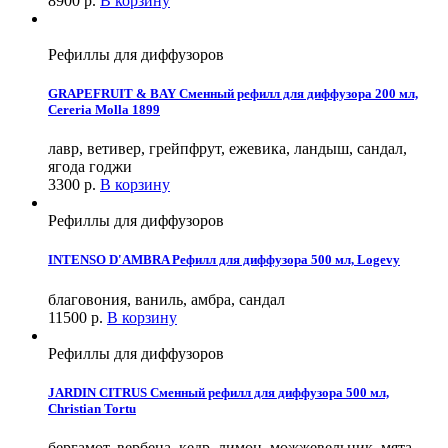
8900
р.
В корзину
Рефиллы для диффузоров
GRAPEFRUIT & BAY Сменный рефилл для диффузора 200 мл,
Cereria Molla 1899
лавр, ветивер, грейпфрут, ежевика, ландыш, сандал,
ягода годжи
3300
р.
В корзину
Рефиллы для диффузоров
INTENSO D'AMBRA Рефилл для диффузора 500 мл, Logevy
благовония, ваниль, амбра, сандал
11500
р.
В корзину
Рефиллы для диффузоров
JARDIN CITRUS Сменный рефилл для диффузора 500 мл,
Christian Tortu
бергамот, вербена, кедр, лимон, можжевельник, мята,