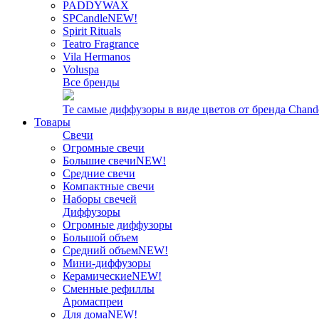
PADDYWAX
SPCandle
NEW!
Spirit Rituals
Teatro Fragrance
Vila Hermanos
Voluspa
Все бренды
Те самые диффузоры в виде цветов от бренда Chand
Товары
Свечи
Огромные свечи
Большие свечи
NEW!
Средние свечи
Компактные свечи
Наборы свечей
Диффузоры
Огромные диффузоры
Большой объем
Средний объем
NEW!
Мини-диффузоры
Керамические
NEW!
Сменные рефиллы
Аромаспреи
Для дома
NEW!