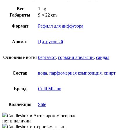
Вес
1 kg
Габариты
9 × 22 cm
Формат
Рефилл для диффузора
Аромат
Цитрусовый
Основные ноты
бергамот
,
горький апельсин
,
сандал
Состав
вода
,
парфюмерная композиция
,
спирт
Бренд
Culti Milano
Коллекция
Stile
Candlesbox
в Аптекарском огороде
нет в наличии
Candlesbox
интернет-магазин