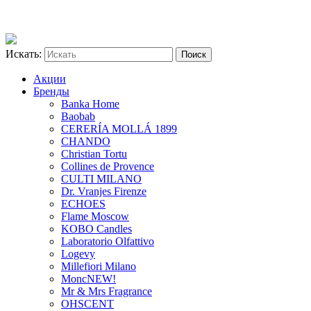
Искать:
Акции
Бренды
Banka Home
Baobab
CERERÍA MOLLÁ 1899
CHANDO
Christian Tortu
Collines de Provence
CULTI MILANO
Dr. Vranjes Firenze
ECHOES
Flame Moscow
KOBO Candles
Laboratorio Olfattivo
Logevy
Millefiori Milano
Monc
NEW!
Mr & Mrs Fragrance
OHSCENT