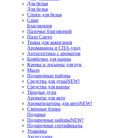
Для белья
Для белья
Спреи для белья
Саше
Благовония
Палочки благовоний
Пало Санто
Травы для зажигания
Аромаванна и СПА-уход
Антисептики с ароматом
Бомбочки для ванны
Кремы и лосьоны для рук
Мыло
Подарочные наборы
Средства для душа
NEW!
Средства для ванны
Твердые духи
Ароматы для авто
Ароматизаторы для авто
NEW!
Сменные блоки
Подарки
Подарочные наборы
NEW!
Подарочные сертификаты
Упаковка
Аксессуары