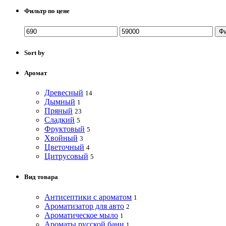
Фильтр по цене
Ф
Sort by
Аромат
Древесный
14
Дымный
1
Пряный
23
Сладкий
5
Фруктовый
5
Хвойный
3
Цветочный
4
Цитрусовый
5
Вид товара
Антисептики с ароматом
1
Ароматизатор для авто
2
Ароматическое мыло
1
Ароматы русской бани
1