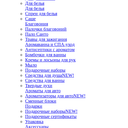
Для белья
Для белья
Спреи для белья
Саше
Благовония
Палочки благовоний
Пало Санто
Травы для зажигания
Аромаванна и СПА-уход
Антисептики с ароматом
Бомбочки для ванны
Кремы и лосьоны для рук
Мыло
Подарочные наборы
Средства для душа
NEW!
Средства для ванны
Твердые духи
Ароматы для авто
Ароматизаторы для авто
NEW!
Сменные блоки
Подарки
Подарочные наборы
NEW!
Подарочные сертификаты
Упаковка
Аксессуары