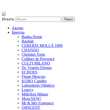
Искать:
Акции
Бренды
Banka Home
Baobab
CERERÍA MOLLÁ 1899
CHANDO
Christian Tortu
Collines de Provence
CULTI MILANO
Dr. Vranjes Firenze
ECHOES
Flame Moscow
KOBO Candles
Laboratorio Olfattivo
Logevy
Millefiori Milano
Monc
NEW!
Mr & Mrs Fragrance
OHSCENT