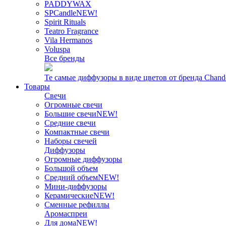
PADDYWAX
SPCandle
NEW!
Spirit Rituals
Teatro Fragrance
Vila Hermanos
Voluspa
Все бренды
Те самые диффузоры в виде цветов от бренда Chand
Товары
Свечи
Огромные свечи
Большие свечи
NEW!
Средние свечи
Компактные свечи
Наборы свечей
Диффузоры
Огромные диффузоры
Большой объем
Средний объем
NEW!
Мини-диффузоры
Керамические
NEW!
Сменные рефиллы
Аромаспреи
Для дома
NEW!