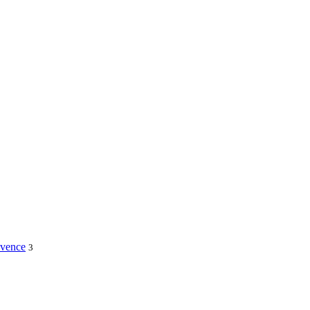
vence
3