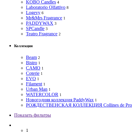
KOBO Candles
4
Laboratorio Olfattivo
8
Logevy
6
Mr&Mrs Fragrance
1
PADDYWAX
3
SPCandle
3
Teatro Fragrance
2
Коллекция
Beam
2
Bistro
1
CAMO
1
Coterie
1
EVO
1
Filament
1
Urban Man
1
WATERCOLOR
1
Новогодняя коллекция PaddyWax
1
РОЖДЕСТВЕНСКАЯ КОЛЛЕКЦИЯ Collines de Pro
Показать фильтры
1