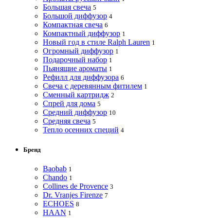
Большая свеча
5
Большой диффузор
4
Компактная свеча
6
Компактный диффузор
1
Новый год в стиле Ralph Lauren
1
Огромный диффузор
1
Подарочный набор
1
Пьянящие ароматы
1
Рефилл для диффузора
6
Свеча с деревянным фитилем
1
Сменный картридж
2
Спрей для дома
5
Средний диффузор
10
Средняя свеча
5
Тепло осенних специй
4
Бренд
Baobab
1
Chando
1
Collines de Provence
3
Dr. Vranjes Firenze
7
ECHOES
8
HAAN
1