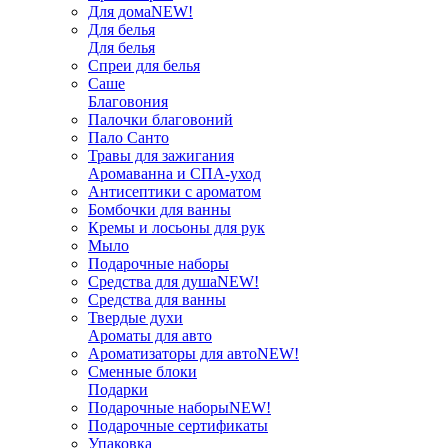
Для дома
NEW!
Для белья
Для белья
Спреи для белья
Саше
Благовония
Палочки благовоний
Пало Санто
Травы для зажигания
Аромаванна и СПА-уход
Антисептики с ароматом
Бомбочки для ванны
Кремы и лосьоны для рук
Мыло
Подарочные наборы
Средства для душа
NEW!
Средства для ванны
Твердые духи
Ароматы для авто
Ароматизаторы для авто
NEW!
Сменные блоки
Подарки
Подарочные наборы
NEW!
Подарочные сертификаты
Упаковка