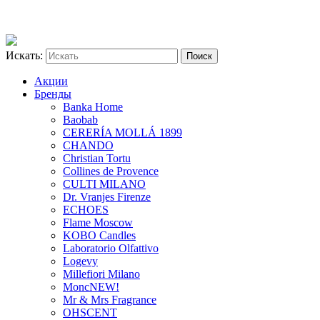
Искать:
Акции
Бренды
Banka Home
Baobab
CERERÍA MOLLÁ 1899
CHANDO
Christian Tortu
Collines de Provence
CULTI MILANO
Dr. Vranjes Firenze
ECHOES
Flame Moscow
KOBO Candles
Laboratorio Olfattivo
Logevy
Millefiori Milano
Monc
NEW!
Mr & Mrs Fragrance
OHSCENT