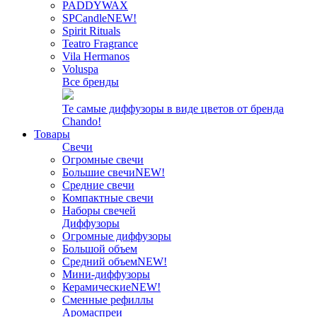
PADDYWAX
SPCandle
NEW!
Spirit Rituals
Teatro Fragrance
Vila Hermanos
Voluspa
Все бренды
Те самые диффузоры в виде цветов от бренда
Chando!
Товары
Свечи
Огромные свечи
Большие свечи
NEW!
Средние свечи
Компактные свечи
Наборы свечей
Диффузоры
Огромные диффузоры
Большой объем
Средний объем
NEW!
Мини-диффузоры
Керамические
NEW!
Сменные рефиллы
Аромаспреи