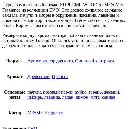
Перед вами сменный аромат SUPREME WOOD от Mr & Mrs
Fragrance из коллекции EVO! Это древесно-пряное звучание
сандала, пачули и амбры в окружении жасмина, лаванды и
лимона с легкой горчинкой имбиря. В комплекте – 2 сменных
блока. Корпус ароматизатора выбирается – отдельно.
Разберите корпус ароматизатора, добавьте сменный блок и
вставьте клипсу. Готово! Осталось установить ароматизатор на
дефлектор и наслаждаться его гармоничным звучанием.
Формат
Ароматизатор для авто
,
Сменный картридж
Аромат
Древесный
,
Пряный
Основные
пачули
,
розовый перец
,
амбра
,
герань
,
жасмин
,
ноты
имбирь
,
лаванда
,
ладан
,
лимон
,
мята
,
сандал
Бренд
Mr&Mrs Fragrance
Коллекция
EVO