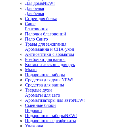
Для дома
NEW!
Для белья
Для белья
Спреи для белья
Саше
Благовония
Палочки благовоний
Пало Санто
Травы для зажигания
Аромаванна и СПА-уход
Антисептики с ароматом
Бомбочки для ванны
Кремы и лосьоны для рук
Мыло
Подарочные наборы
Средства для душа
NEW!
Средства для ванны
Твердые духи
Ароматы для авто
Ароматизаторы для авто
NEW!
Сменные блоки
Подарки
Подарочные наборы
NEW!
Подарочные сертификаты
Упаковка