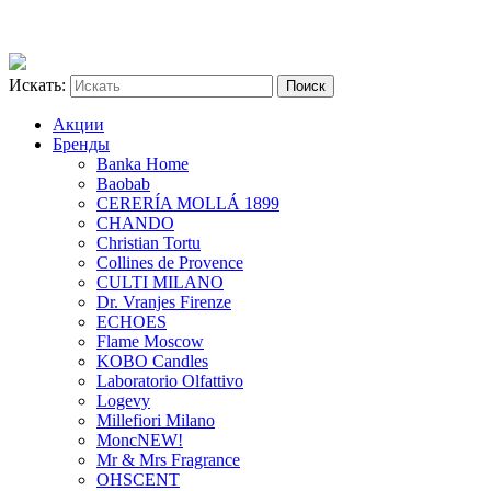
Искать:
Акции
Бренды
Banka Home
Baobab
CERERÍA MOLLÁ 1899
CHANDO
Christian Tortu
Collines de Provence
CULTI MILANO
Dr. Vranjes Firenze
ECHOES
Flame Moscow
KOBO Candles
Laboratorio Olfattivo
Logevy
Millefiori Milano
Monc
NEW!
Mr & Mrs Fragrance
OHSCENT