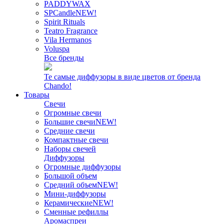
PADDYWAX
SPCandle
NEW!
Spirit Rituals
Teatro Fragrance
Vila Hermanos
Voluspa
Все бренды
Те самые диффузоры в виде цветов от бренда
Chando!
Товары
Свечи
Огромные свечи
Большие свечи
NEW!
Средние свечи
Компактные свечи
Наборы свечей
Диффузоры
Огромные диффузоры
Большой объем
Средний объем
NEW!
Мини-диффузоры
Керамические
NEW!
Сменные рефиллы
Аромаспреи