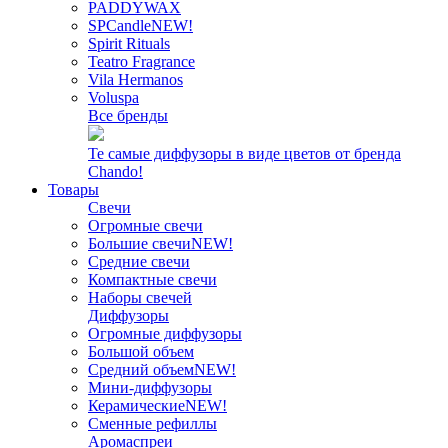
PADDYWAX
SPCandle
NEW!
Spirit Rituals
Teatro Fragrance
Vila Hermanos
Voluspa
Все бренды
Те самые диффузоры в виде цветов от бренда
Chando!
Товары
Свечи
Огромные свечи
Большие свечи
NEW!
Средние свечи
Компактные свечи
Наборы свечей
Диффузоры
Огромные диффузоры
Большой объем
Средний объем
NEW!
Мини-диффузоры
Керамические
NEW!
Сменные рефиллы
Аромаспреи