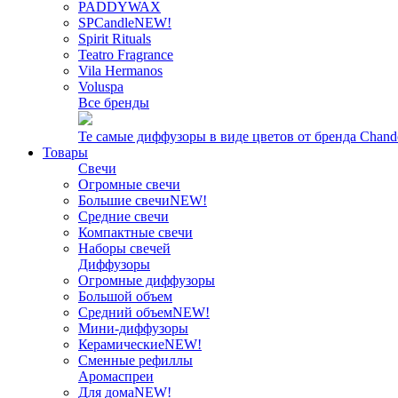
PADDYWAX
SPCandle
NEW!
Spirit Rituals
Teatro Fragrance
Vila Hermanos
Voluspa
Все бренды
Те самые диффузоры в виде цветов от бренда Chand
Товары
Свечи
Огромные свечи
Большие свечи
NEW!
Средние свечи
Компактные свечи
Наборы свечей
Диффузоры
Огромные диффузоры
Большой объем
Средний объем
NEW!
Мини-диффузоры
Керамические
NEW!
Сменные рефиллы
Аромаспреи
Для дома
NEW!