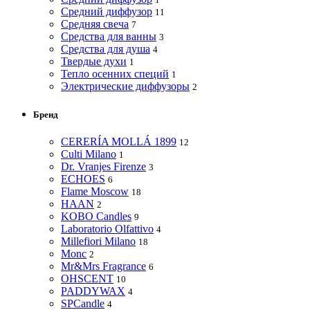
Средний диффузор
11
Средняя свеча
7
Средства для ванны
3
Средства для душа
4
Твердые духи
1
Тепло осенних специй
1
Электрические диффузоры
2
Бренд
CERERÍA MOLLÁ 1899
12
Culti Milano
1
Dr. Vranjes Firenze
3
ECHOES
6
Flame Moscow
18
HAAN
2
KOBO Candles
9
Laboratorio Olfattivo
4
Millefiori Milano
18
Monc
2
Mr&Mrs Fragrance
6
OHSCENT
10
PADDYWAX
4
SPCandle
4