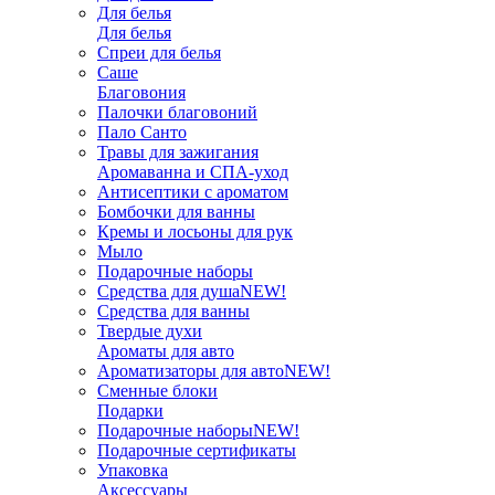
Для белья
Для белья
Спреи для белья
Саше
Благовония
Палочки благовоний
Пало Санто
Травы для зажигания
Аромаванна и СПА-уход
Антисептики с ароматом
Бомбочки для ванны
Кремы и лосьоны для рук
Мыло
Подарочные наборы
Средства для душа
NEW!
Средства для ванны
Твердые духи
Ароматы для авто
Ароматизаторы для авто
NEW!
Сменные блоки
Подарки
Подарочные наборы
NEW!
Подарочные сертификаты
Упаковка
Аксессуары