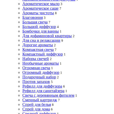
Ароматическое мыло
3
Ароматическое саше
7
Ароматы чистоты
8
Благовония
3
Большая свеча
7
Большой диффузор
4
Бомбочки для ванны
1
Для дофаминовой квартиры
2
Для сна и релаксации
9
Дорогие ароматы
2
Компактная свеча
7
Компактный диффузор
1
Наборы свечей
2
Необычные ароматы
1
Огромная свеча
1
Огромный диффузор
1
Подарочный набор
2
Против запахов
5
Рефилл для диффузора
6
Рефилл для санитайзера
1
Свеча с деревянным фитилем
1
Сменный картридж
7
Спрей для белья
8
Спрей для дома
6
Средний диффузор
1