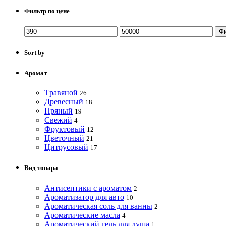
Фильтр по цене
Ф
Sort by
Аромат
Tравяной
26
Древесный
18
Пряный
19
Свежий
4
Фруктовый
12
Цветочный
21
Цитрусовый
17
Вид товара
Антисептики с ароматом
2
Ароматизатор для авто
10
Ароматическая соль для ванны
2
Ароматические масла
4
Ароматический гель для душа
1