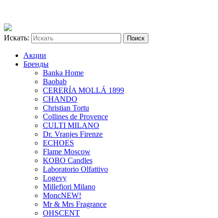
Искать:
Акции
Бренды
Banka Home
Baobab
CERERÍA MOLLÁ 1899
CHANDO
Christian Tortu
Collines de Provence
CULTI MILANO
Dr. Vranjes Firenze
ECHOES
Flame Moscow
KOBO Candles
Laboratorio Olfattivo
Logevy
Millefiori Milano
Monc
NEW!
Mr & Mrs Fragrance
OHSCENT