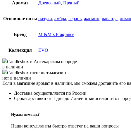
Аромат
Древесный
,
Пряный
Основные ноты
пачули
,
амбра
,
герань
,
жасмин
,
лаванда
,
лимо
Бренд
Mr&Mrs Fragrance
Коллекция
EVO
Candlesbox
в Аптекарском огороде
в наличии
Candlesbox
интернет-магазин
нет в наличии
Если в магазине аромат в наличии, мы сможем доставить его в
Доставка осуществляется по России
Сроки доставки от 1 дня до 7 дней в зависимости от горо
Нужна помощь?
Наши консультанты быстро ответят на ваши вопросы