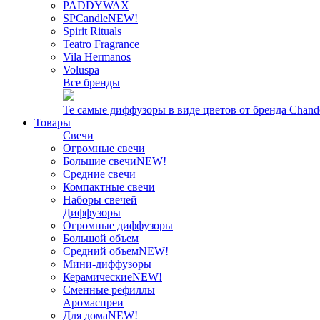
PADDYWAX
SPCandle
NEW!
Spirit Rituals
Teatro Fragrance
Vila Hermanos
Voluspa
Все бренды
Те самые диффузоры в виде цветов от бренда Chand
Товары
Свечи
Огромные свечи
Большие свечи
NEW!
Средние свечи
Компактные свечи
Наборы свечей
Диффузоры
Огромные диффузоры
Большой объем
Средний объем
NEW!
Мини-диффузоры
Керамические
NEW!
Сменные рефиллы
Аромаспреи
Для дома
NEW!