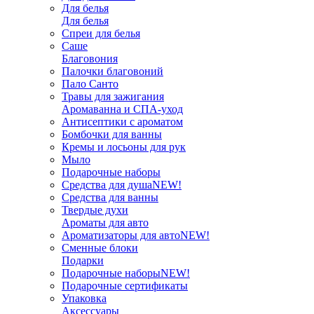
Для белья
Для белья
Спреи для белья
Саше
Благовония
Палочки благовоний
Пало Санто
Травы для зажигания
Аромаванна и СПА-уход
Антисептики с ароматом
Бомбочки для ванны
Кремы и лосьоны для рук
Мыло
Подарочные наборы
Средства для душа
NEW!
Средства для ванны
Твердые духи
Ароматы для авто
Ароматизаторы для авто
NEW!
Сменные блоки
Подарки
Подарочные наборы
NEW!
Подарочные сертификаты
Упаковка
Аксессуары