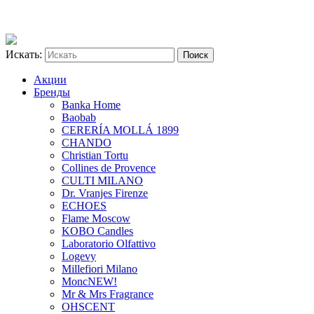
Искать:
Акции
Бренды
Banka Home
Baobab
CERERÍA MOLLÁ 1899
CHANDO
Christian Tortu
Collines de Provence
CULTI MILANO
Dr. Vranjes Firenze
ECHOES
Flame Moscow
KOBO Candles
Laboratorio Olfattivo
Logevy
Millefiori Milano
Monc
NEW!
Mr & Mrs Fragrance
OHSCENT