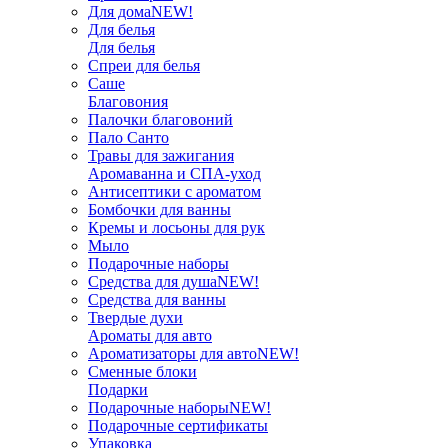
Для дома
NEW!
Для белья
Для белья
Спреи для белья
Саше
Благовония
Палочки благовоний
Пало Санто
Травы для зажигания
Аромаванна и СПА-уход
Антисептики с ароматом
Бомбочки для ванны
Кремы и лосьоны для рук
Мыло
Подарочные наборы
Средства для душа
NEW!
Средства для ванны
Твердые духи
Ароматы для авто
Ароматизаторы для авто
NEW!
Сменные блоки
Подарки
Подарочные наборы
NEW!
Подарочные сертификаты
Упаковка