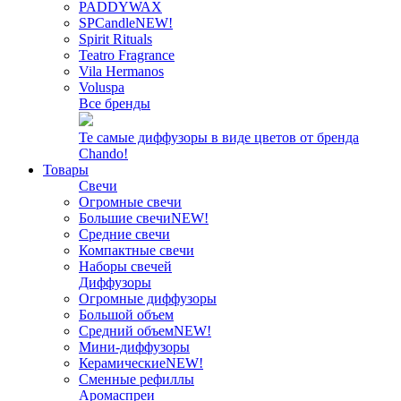
PADDYWAX
SPCandle
NEW!
Spirit Rituals
Teatro Fragrance
Vila Hermanos
Voluspa
Все бренды
Те самые диффузоры в виде цветов от бренда
Chando!
Товары
Свечи
Огромные свечи
Большие свечи
NEW!
Средние свечи
Компактные свечи
Наборы свечей
Диффузоры
Огромные диффузоры
Большой объем
Средний объем
NEW!
Мини-диффузоры
Керамические
NEW!
Сменные рефиллы
Аромаспреи