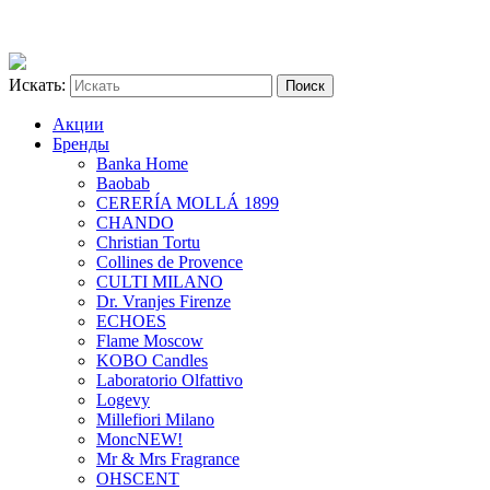
Искать:
Акции
Бренды
Banka Home
Baobab
CERERÍA MOLLÁ 1899
CHANDO
Christian Tortu
Collines de Provence
CULTI MILANO
Dr. Vranjes Firenze
ECHOES
Flame Moscow
KOBO Candles
Laboratorio Olfattivo
Logevy
Millefiori Milano
Monc
NEW!
Mr & Mrs Fragrance
OHSCENT