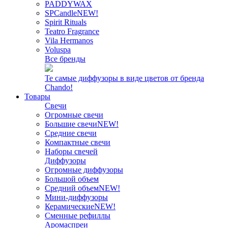
PADDYWAX
SPCandle
NEW!
Spirit Rituals
Teatro Fragrance
Vila Hermanos
Voluspa
Все бренды
Те самые диффузоры в виде цветов от бренда
Chando!
Товары
Свечи
Огромные свечи
Большие свечи
NEW!
Средние свечи
Компактные свечи
Наборы свечей
Диффузоры
Огромные диффузоры
Большой объем
Средний объем
NEW!
Мини-диффузоры
Керамические
NEW!
Сменные рефиллы
Аромаспреи