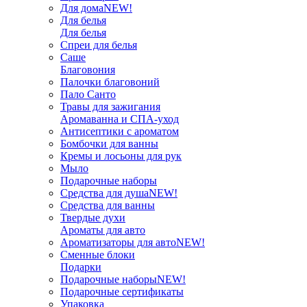
Для дома
NEW!
Для белья
Для белья
Спреи для белья
Саше
Благовония
Палочки благовоний
Пало Санто
Травы для зажигания
Аромаванна и СПА-уход
Антисептики с ароматом
Бомбочки для ванны
Кремы и лосьоны для рук
Мыло
Подарочные наборы
Средства для душа
NEW!
Средства для ванны
Твердые духи
Ароматы для авто
Ароматизаторы для авто
NEW!
Сменные блоки
Подарки
Подарочные наборы
NEW!
Подарочные сертификаты
Упаковка