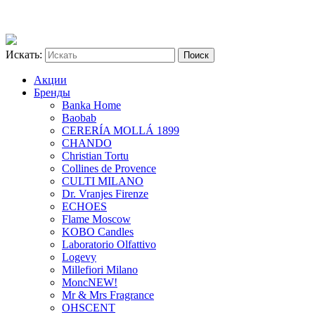
Искать:
Акции
Бренды
Banka Home
Baobab
CERERÍA MOLLÁ 1899
CHANDO
Christian Tortu
Collines de Provence
CULTI MILANO
Dr. Vranjes Firenze
ECHOES
Flame Moscow
KOBO Candles
Laboratorio Olfattivo
Logevy
Millefiori Milano
Monc
NEW!
Mr & Mrs Fragrance
OHSCENT