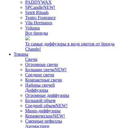
PADDYWAX
SPCandle
NEW!
Spirit Rituals
Teatro Fragrance
Vila Hermanos
Voluspa
Все бренды
Те самые диффузоры в виде цветов от бренда
Chando!
Товары
Свечи
Огромные свечи
Большие свечи
NEW!
Средние свечи
Компактные свечи
Наборы свечей
Диффузоры
Огромные диффузоры
Большой объем
Средний объем
NEW!
Мини-диффузоры
Керамические
NEW!
Сменные рефиллы
Аромаспреи