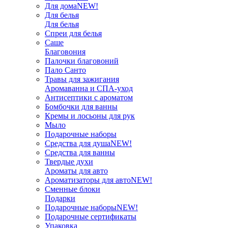
Для дома
NEW!
Для белья
Для белья
Спреи для белья
Саше
Благовония
Палочки благовоний
Пало Санто
Травы для зажигания
Аромаванна и СПА-уход
Антисептики с ароматом
Бомбочки для ванны
Кремы и лосьоны для рук
Мыло
Подарочные наборы
Средства для душа
NEW!
Средства для ванны
Твердые духи
Ароматы для авто
Ароматизаторы для авто
NEW!
Сменные блоки
Подарки
Подарочные наборы
NEW!
Подарочные сертификаты
Упаковка