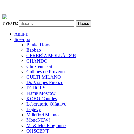
Искать:
Акции
Бренды
Banka Home
Baobab
CERERÍA MOLLÁ 1899
CHANDO
Christian Tortu
Collines de Provence
CULTI MILANO
Dr. Vranjes Firenze
ECHOES
Flame Moscow
KOBO Candles
Laboratorio Olfattivo
Logevy
Millefiori Milano
Monc
NEW!
Mr & Mrs Fragrance
OHSCENT