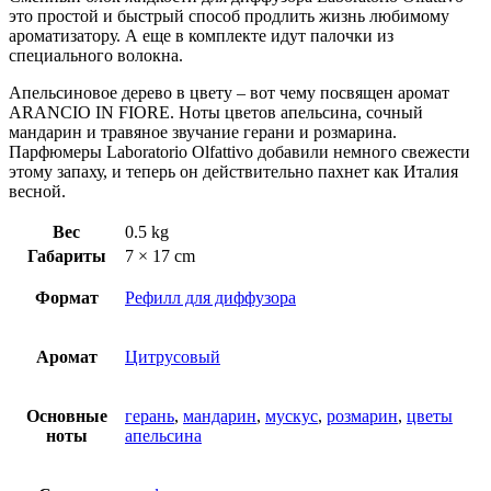
это простой и быстрый способ продлить жизнь любимому
ароматизатору. А еще в комплекте идут палочки из
специального волокна.
Апельсиновое дерево в цвету – вот чему посвящен аромат
ARANCIO IN FIORE. Ноты цветов апельсина, сочный
мандарин и травяное звучание герани и розмарина.
Парфюмеры Laboratorio Olfattivo добавили немного свежести
этому запаху, и теперь он действительно пахнет как Италия
весной.
Вес
0.5 kg
Габариты
7 × 17 cm
Формат
Рефилл для диффузора
Аромат
Цитрусовый
Основные
герань
,
мандарин
,
мускус
,
розмарин
,
цветы
ноты
апельсина