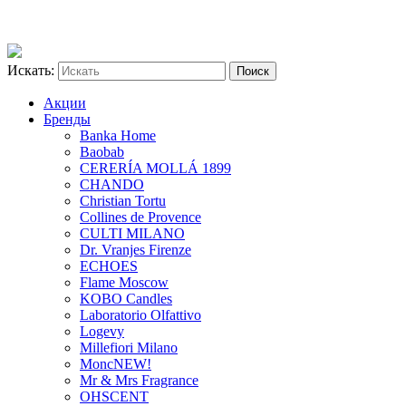
Искать:
Акции
Бренды
Banka Home
Baobab
CERERÍA MOLLÁ 1899
CHANDO
Christian Tortu
Collines de Provence
CULTI MILANO
Dr. Vranjes Firenze
ECHOES
Flame Moscow
KOBO Candles
Laboratorio Olfattivo
Logevy
Millefiori Milano
Monc
NEW!
Mr & Mrs Fragrance
OHSCENT