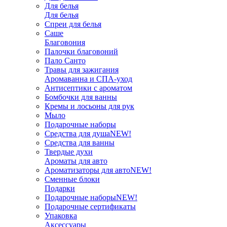
Для белья
Для белья
Спреи для белья
Саше
Благовония
Палочки благовоний
Пало Санто
Травы для зажигания
Аромаванна и СПА-уход
Антисептики с ароматом
Бомбочки для ванны
Кремы и лосьоны для рук
Мыло
Подарочные наборы
Средства для душа
NEW!
Средства для ванны
Твердые духи
Ароматы для авто
Ароматизаторы для авто
NEW!
Сменные блоки
Подарки
Подарочные наборы
NEW!
Подарочные сертификаты
Упаковка
Аксессуары