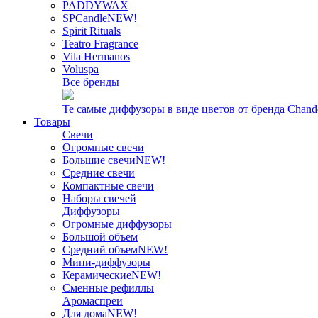
PADDYWAX
SPCandle
NEW!
Spirit Rituals
Teatro Fragrance
Vila Hermanos
Voluspa
Все бренды
Те самые диффузоры в виде цветов от бренда Chand
Товары
Свечи
Огромные свечи
Большие свечи
NEW!
Средние свечи
Компактные свечи
Наборы свечей
Диффузоры
Огромные диффузоры
Большой объем
Средний объем
NEW!
Мини-диффузоры
Керамические
NEW!
Сменные рефиллы
Аромаспреи
Для дома
NEW!