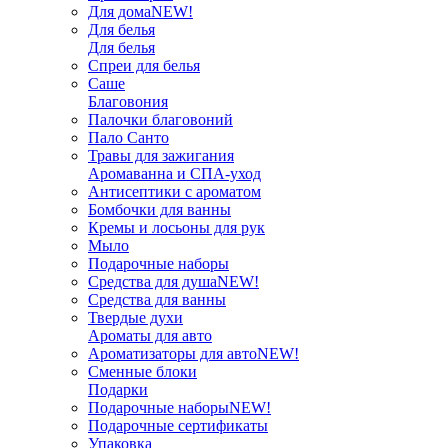
Для дома
NEW!
Для белья
Для белья
Спреи для белья
Саше
Благовония
Палочки благовоний
Пало Санто
Травы для зажигания
Аромаванна и СПА-уход
Антисептики с ароматом
Бомбочки для ванны
Кремы и лосьоны для рук
Мыло
Подарочные наборы
Средства для душа
NEW!
Средства для ванны
Твердые духи
Ароматы для авто
Ароматизаторы для авто
NEW!
Сменные блоки
Подарки
Подарочные наборы
NEW!
Подарочные сертификаты
Упаковка