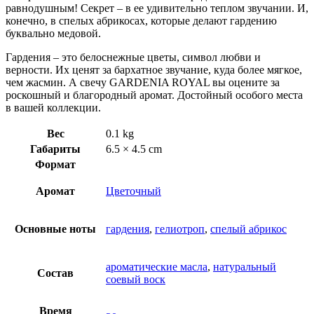
равнодушным! Секрет – в ее удивительно теплом звучании. И,
конечно, в спелых абрикосах, которые делают гардению
буквально медовой.
Гардения – это белоснежные цветы, символ любви и
верности. Их ценят за бархатное звучание, куда более мягкое,
чем жасмин. А свечу GARDENIA ROYAL вы оцените за
роскошный и благородный аромат. Достойный особого места
в вашей коллекции.
Вес
0.1 kg
Габариты
6.5 × 4.5 cm
Формат
Аромат
Цветочный
Основные ноты
гардения
,
гелиотроп
,
спелый абрикос
ароматические масла
,
натуральный
Состав
соевый воск
Время