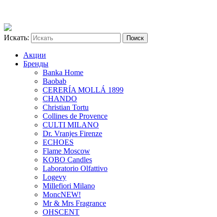
Искать:
Акции
Бренды
Banka Home
Baobab
CERERÍA MOLLÁ 1899
CHANDO
Christian Tortu
Collines de Provence
CULTI MILANO
Dr. Vranjes Firenze
ECHOES
Flame Moscow
KOBO Candles
Laboratorio Olfattivo
Logevy
Millefiori Milano
Monc
NEW!
Mr & Mrs Fragrance
OHSCENT