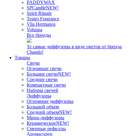
PADDYWAX
SPCandle
NEW!
Spirit Rituals
Teatro Fragrance
Vila Hermanos
Voluspa
Все бренды
Те самые диффузоры в виде цветов от бренда
Chando!
Товары
Свечи
Огромные свечи
Большие свечи
NEW!
Средние свечи
Компактные свечи
Наборы свечей
Диффузоры
Огромные диффузоры
Большой объем
Средний объем
NEW!
Мини-диффузоры
Керамические
NEW!
Сменные рефиллы
Аромаспреи