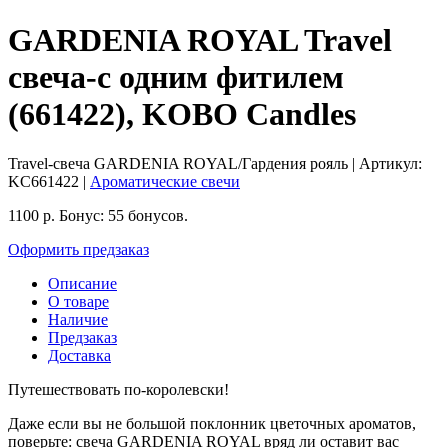
GARDENIA ROYAL Travel
свеча-с одним фитилем
(661422), KOBO Candles
Travel-свеча GARDENIA ROYAL/Гардения рояль
| Артикул:
KC661422
|
Ароматические свечи
1100
р.
Бонус:
55 бонусов.
Оформить предзаказ
Описание
О товаре
Наличие
Предзаказ
Доставка
Путешествовать по-королевски!
Даже если вы не большой поклонник цветочных ароматов,
поверьте: свеча GARDENIA ROYAL вряд ли оставит вас