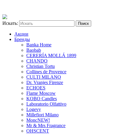
Искать:
Акции
Бренды
Banka Home
Baobab
CERERÍA MOLLÁ 1899
CHANDO
Christian Tortu
Collines de Provence
CULTI MILANO
Dr. Vranjes Firenze
ECHOES
Flame Moscow
KOBO Candles
Laboratorio Olfattivo
Logevy
Millefiori Milano
Monc
NEW!
Mr & Mrs Fragrance
OHSCENT