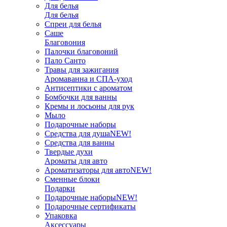
Для белья
Для белья
Спреи для белья
Саше
Благовония
Палочки благовоний
Пало Санто
Травы для зажигания
Аромаванна и СПА-уход
Антисептики с ароматом
Бомбочки для ванны
Кремы и лосьоны для рук
Мыло
Подарочные наборы
Средства для душа
NEW!
Средства для ванны
Твердые духи
Ароматы для авто
Ароматизаторы для авто
NEW!
Сменные блоки
Подарки
Подарочные наборы
NEW!
Подарочные сертификаты
Упаковка
Аксессуары