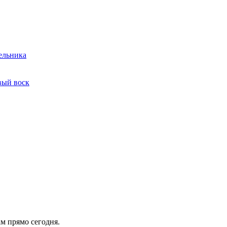
ельника
вый воск
ам прямо сегодня.