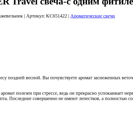
Travel свеча-с одним фитиле
жжевельник
| Артикул:
KC651422
|
Ароматические свечи
 лесу поздней весной. Вы почувствуете аромат заснеженных вето
 аромат полезен при стрессе, ведь он прекрасно успокаивает 
та. Последние совершенно не имеют лепестков, а полностью сос