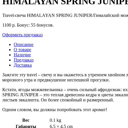
HIMALAYAN SPRING JUNIPER 
Travel-свеча HIMALAYAN SPRING JUNIPER/Гималайский мо
1100
р.
Бонус:
55 бонусов.
Оформить предзаказ
Описание
О товаре
Наличие
Предзаказ
Доставка
Зажгите эту travel – свечу и вы окажетесь в утреннем хвойном
морозного утра и предвкушение неспешной прогулки.
Кстати, ягоды можжевельника – очень сильный афродизиак: их
SPRING JUNIPER – это теплая древесина кедра и цветы эвкалип
листьев эвкалипта. Он более спокойный и размеренный.
Одним словом, вы должны попробовать этот аромат!
Вес
0.1 kg
Габариты
6.5 × 4.5 cm