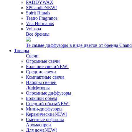
PADDYWAX
SPCandle
NEW!
Spirit Rituals
Teatro Fragrance
Vila Hermanos
Voluspa
Все бренды
Те самые диффузоры в виде цветов от бренда Chand
Товары
Свечи
Огромные свечи
Большие свечи
NEW!
Средние свечи
Компактные свечи
Наборы свечей
Диффузоры
Огромные диффузоры
Большой объем
Средний объем
NEW!
Мини-диффузоры
Керамические
NEW!
Сменные рефиллы
Аромаспреи
Для дома
NEW!