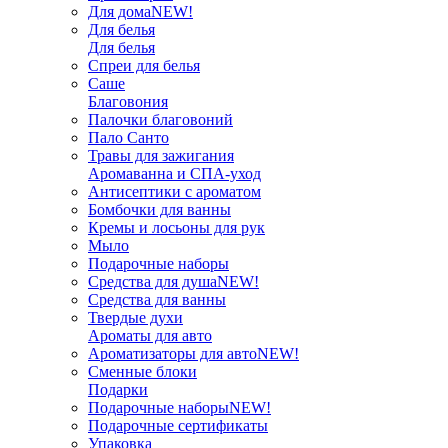
Для дома
NEW!
Для белья
Для белья
Спреи для белья
Саше
Благовония
Палочки благовоний
Пало Санто
Травы для зажигания
Аромаванна и СПА-уход
Антисептики с ароматом
Бомбочки для ванны
Кремы и лосьоны для рук
Мыло
Подарочные наборы
Средства для душа
NEW!
Средства для ванны
Твердые духи
Ароматы для авто
Ароматизаторы для авто
NEW!
Сменные блоки
Подарки
Подарочные наборы
NEW!
Подарочные сертификаты
Упаковка