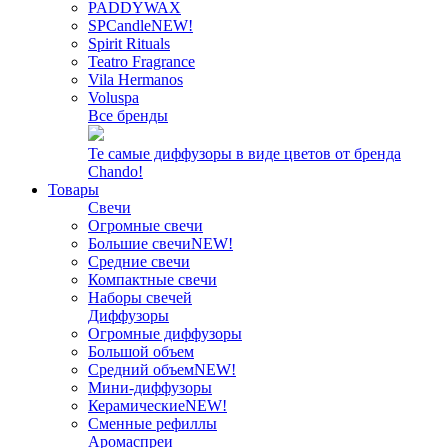
PADDYWAX
SPCandle
NEW!
Spirit Rituals
Teatro Fragrance
Vila Hermanos
Voluspa
Все бренды
Те самые диффузоры в виде цветов от бренда
Chando!
Товары
Свечи
Огромные свечи
Большие свечи
NEW!
Средние свечи
Компактные свечи
Наборы свечей
Диффузоры
Огромные диффузоры
Большой объем
Средний объем
NEW!
Мини-диффузоры
Керамические
NEW!
Сменные рефиллы
Аромаспреи