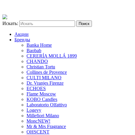
Искать:
Акции
Бренды
Banka Home
Baobab
CERERÍA MOLLÁ 1899
CHANDO
Christian Tortu
Collines de Provence
CULTI MILANO
Dr. Vranjes Firenze
ECHOES
Flame Moscow
KOBO Candles
Laboratorio Olfattivo
Logevy
Millefiori Milano
Monc
NEW!
Mr & Mrs Fragrance
OHSCENT