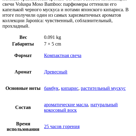
свечи Voluspa Moso Bamboo: парфюмеры оттенили его
капелькой черного мускуса и нотами японского кипариса. В
итоге получили один из самых харизматичных ароматов
коллекции Japonica: чувственный, соблазнительный,
прохладный.
Вес
0.091 kg
Габариты
7 × 5 cm
Формат
Компактная свеча
Аромат
Древесный
Основные ноты
бамбук
,
кипарис
,
растительный мускус
ароматические масла
,
натуральный
Состав
кокосовый воск
Время
25 часов горения
использования