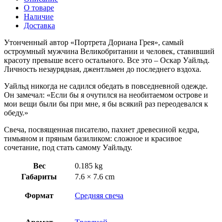
О товаре
Наличие
Доставка
Утонченный автор «Портрета Дориана Грея», самый
остроумный мужчина Великобритании и человек, ставивший
красоту превыше всего остального. Все это – Оскар Уайльд.
Личность незаурядная, джентльмен до последнего вздоха.
Уайльд никогда не садился обедать в повседневной одежде.
Он замечал: «Если бы я очутился на необитаемом острове и
мои вещи были бы при мне, я бы всякий раз переодевался к
обеду.»
Свеча, посвященная писателю, пахнет древесиной кедра,
тимьяном и пряным базиликом: сложное и красивое
сочетание, под стать самому Уайльду.
Вес
0.185 kg
Габариты
7.6 × 7.6 cm
Формат
Средняя свеча