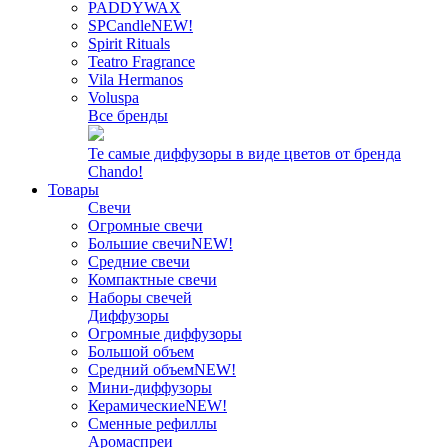
PADDYWAX
SPCandle
NEW!
Spirit Rituals
Teatro Fragrance
Vila Hermanos
Voluspa
Все бренды
Те самые диффузоры в виде цветов от бренда
Chando!
Товары
Свечи
Огромные свечи
Большие свечи
NEW!
Средние свечи
Компактные свечи
Наборы свечей
Диффузоры
Огромные диффузоры
Большой объем
Средний объем
NEW!
Мини-диффузоры
Керамические
NEW!
Сменные рефиллы
Аромаспреи