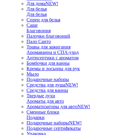
Для дома
NEW!
Для белья
Для белья
Спреи для белья
Саше
Благовония
Палочки благовоний
Пало Санто
Травы для зажигания
Аромаванна и СПА-уход
Антисептики с ароматом
Бомбочки для ванны
Кремы и лосьоны для рук
Мыло
Подарочные наборы
Средства для душа
NEW!
Средства для ванны
Твердые духи
Ароматы для авто
Ароматизаторы для авто
NEW!
Сменные блоки
Подарки
Подарочные наборы
NEW!
Подарочные сертификаты
Упаковка