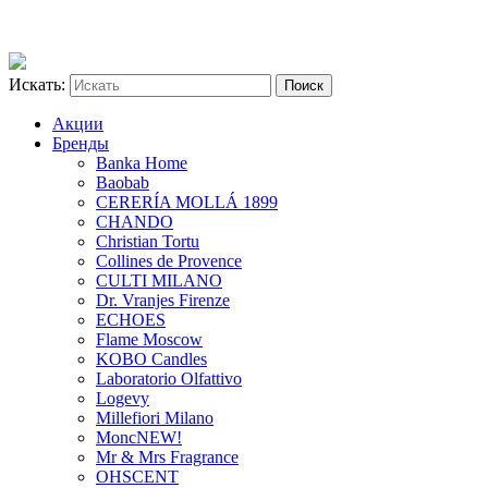
Искать:
Акции
Бренды
Banka Home
Baobab
CERERÍA MOLLÁ 1899
CHANDO
Christian Tortu
Collines de Provence
CULTI MILANO
Dr. Vranjes Firenze
ECHOES
Flame Moscow
KOBO Candles
Laboratorio Olfattivo
Logevy
Millefiori Milano
Monc
NEW!
Mr & Mrs Fragrance
OHSCENT