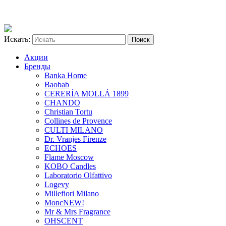
Искать:
Акции
Бренды
Banka Home
Baobab
CERERÍA MOLLÁ 1899
CHANDO
Christian Tortu
Collines de Provence
CULTI MILANO
Dr. Vranjes Firenze
ECHOES
Flame Moscow
KOBO Candles
Laboratorio Olfattivo
Logevy
Millefiori Milano
Monc
NEW!
Mr & Mrs Fragrance
OHSCENT