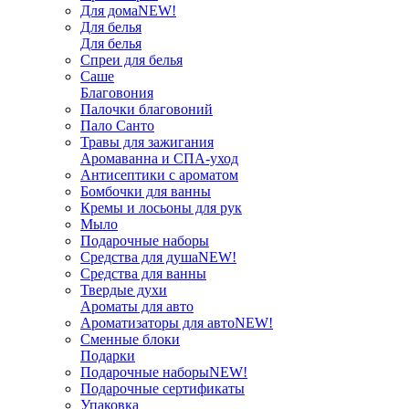
Для дома
NEW!
Для белья
Для белья
Спреи для белья
Саше
Благовония
Палочки благовоний
Пало Санто
Травы для зажигания
Аромаванна и СПА-уход
Антисептики с ароматом
Бомбочки для ванны
Кремы и лосьоны для рук
Мыло
Подарочные наборы
Средства для душа
NEW!
Средства для ванны
Твердые духи
Ароматы для авто
Ароматизаторы для авто
NEW!
Сменные блоки
Подарки
Подарочные наборы
NEW!
Подарочные сертификаты
Упаковка