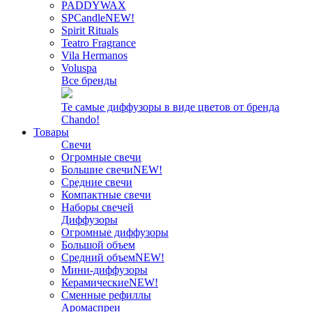
PADDYWAX
SPCandle
NEW!
Spirit Rituals
Teatro Fragrance
Vila Hermanos
Voluspa
Все бренды
Те самые диффузоры в виде цветов от бренда
Chando!
Товары
Свечи
Огромные свечи
Большие свечи
NEW!
Средние свечи
Компактные свечи
Наборы свечей
Диффузоры
Огромные диффузоры
Большой объем
Средний объем
NEW!
Мини-диффузоры
Керамические
NEW!
Сменные рефиллы
Аромаспреи