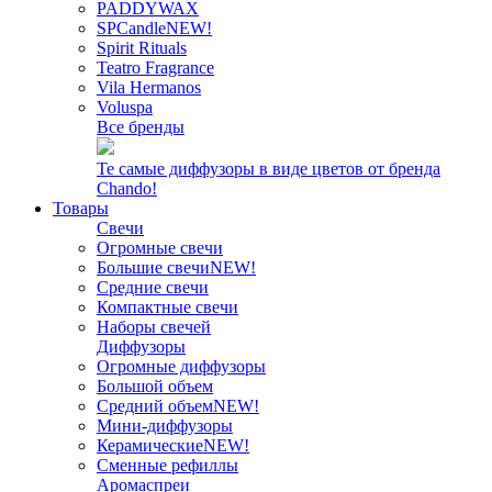
PADDYWAX
SPCandle
NEW!
Spirit Rituals
Teatro Fragrance
Vila Hermanos
Voluspa
Все бренды
Те самые диффузоры в виде цветов от бренда
Chando!
Товары
Свечи
Огромные свечи
Большие свечи
NEW!
Средние свечи
Компактные свечи
Наборы свечей
Диффузоры
Огромные диффузоры
Большой объем
Средний объем
NEW!
Мини-диффузоры
Керамические
NEW!
Сменные рефиллы
Аромаспреи