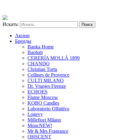
Искать:
Акции
Бренды
Banka Home
Baobab
CERERÍA MOLLÁ 1899
CHANDO
Christian Tortu
Collines de Provence
CULTI MILANO
Dr. Vranjes Firenze
ECHOES
Flame Moscow
KOBO Candles
Laboratorio Olfattivo
Logevy
Millefiori Milano
Monc
NEW!
Mr & Mrs Fragrance
OHSCENT