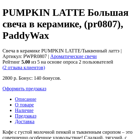
PUMPKIN LATTE Большая
свеча в керамике, (pr0807),
PaddyWax
Свеча в керамике PUMPKIN LATTE/Тыквенный латтэ
|
Артикул:
PWPR0807
|
Ароматические свечи
Рейтинг
5.00
из 5 на основе опроса
2
пользователей
(
2
отзыва клиентов)
2800
р.
Бонус:
140 бонусов.
Оформить предзаказ
Описание
О товаре
Наличие
Предзаказ
Доставка
Кофе с густой молочной пенкой и тыквенным сиропом – это
совершенно особенное удовольствие! Сладкий, тягучий, с