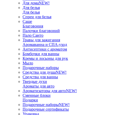
Для дома
NEW!
Для белья
Для белья
Спреи для белья
Саше
Благовония
Палочки благовоний
Пало Санто
Травы для зажигания
Аромаванна и СПА-уход
Антисептики с ароматом
Бомбочки для ванны
Кремы и лосьоны для рук
Мыло
Подарочные наборы
Средства для душа
NEW!
Средства для ванны
Твердые духи
Ароматы для авто
Ароматизаторы для авто
NEW!
Сменные блоки
Подарки
Подарочные наборы
NEW!
Подарочные сертификаты
Упаковка