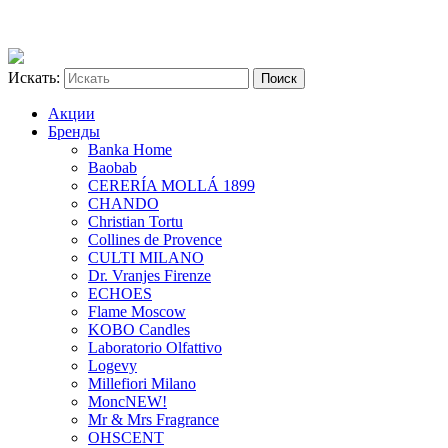
Искать:
Акции
Бренды
Banka Home
Baobab
CERERÍA MOLLÁ 1899
CHANDO
Christian Tortu
Collines de Provence
CULTI MILANO
Dr. Vranjes Firenze
ECHOES
Flame Moscow
KOBO Candles
Laboratorio Olfattivo
Logevy
Millefiori Milano
Monc
NEW!
Mr & Mrs Fragrance
OHSCENT