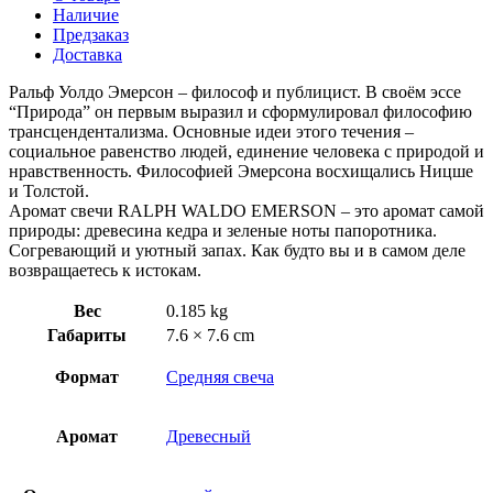
Наличие
Предзаказ
Доставка
Ральф Уолдо Эмерсон – философ и публицист. В своём эссе
“Природа” он первым выразил и сформулировал философию
трансцендентализма. Основные идеи этого течения –
cоциальное равенство людей, единение человека с природой и
нравственность. Философией Эмерсона восхищались Ницше
и Толстой.
Аромат свечи RALPH WALDO EMERSON – это аромат самой
природы: древесина кедра и зеленые ноты папоротника.
Согревающий и уютный запах. Как будто вы и в самом деле
возвращаетесь к истокам.
Вес
0.185 kg
Габариты
7.6 × 7.6 cm
Формат
Средняя свеча
Аромат
Древесный