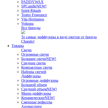
PADDYWAX
SPCandle
NEW!
Spirit Rituals
Teatro Fragrance
Vila Hermanos
Voluspa
Все бренды
Те самые диффузоры в виде цветов от бренда
Chando!
Товары
Свечи
Огромные свечи
Большие свечи
NEW!
Средние свечи
Компактные свечи
Наборы свечей
Диффузоры
Огромные диффузоры
Большой объем
Средний объем
NEW!
Мини-диффузоры
Керамические
NEW!
Сменные рефиллы
Аромаспреи