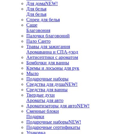
Для дома
NEW!
Для белья
Для белья
Спреи для белья
Саше
Благовония
Палочки благовоний
Пало Санто
Травы для зажигания
Аромаванна и СПА-уход
Антисептики с ароматом
Бомбочки для ванны
Кремы и лосьоны для рук
Мыло
Подарочные наборы
Средства для душа
NEW!
Средства для ванны
Твердые духи
Ароматы для авто
Ароматизаторы для авто
NEW!
Сменные блоки
Подарки
Подарочные наборы
NEW!
Подарочные сертификаты
Упаковка