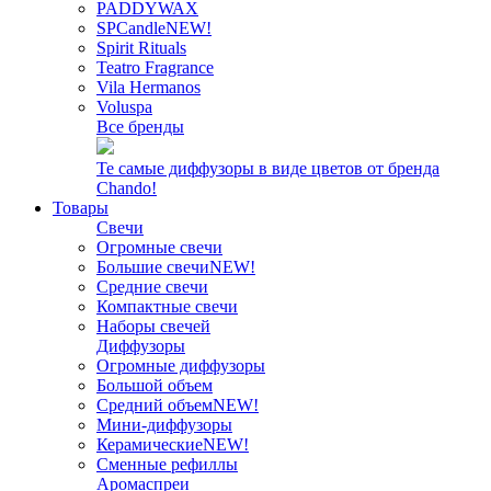
PADDYWAX
SPCandle
NEW!
Spirit Rituals
Teatro Fragrance
Vila Hermanos
Voluspa
Все бренды
Те самые диффузоры в виде цветов от бренда
Chando!
Товары
Свечи
Огромные свечи
Большие свечи
NEW!
Средние свечи
Компактные свечи
Наборы свечей
Диффузоры
Огромные диффузоры
Большой объем
Средний объем
NEW!
Мини-диффузоры
Керамические
NEW!
Сменные рефиллы
Аромаспреи