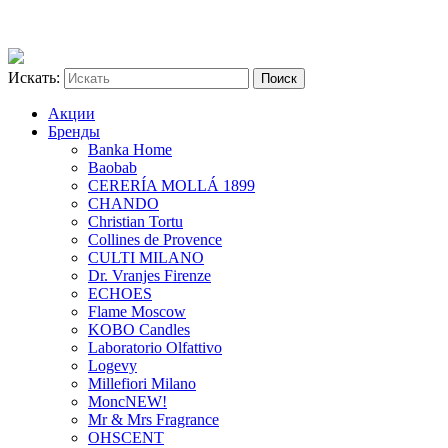
Искать:
Акции
Бренды
Banka Home
Baobab
CERERÍA MOLLÁ 1899
CHANDO
Christian Tortu
Collines de Provence
CULTI MILANO
Dr. Vranjes Firenze
ECHOES
Flame Moscow
KOBO Candles
Laboratorio Olfattivo
Logevy
Millefiori Milano
Monc
NEW!
Mr & Mrs Fragrance
OHSCENT