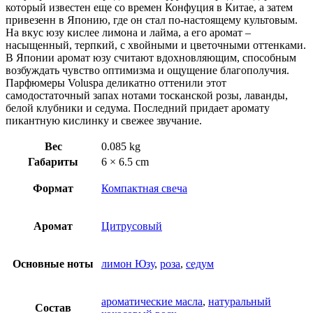
который известен еще со времен Конфуция в Китае, а затем
привезенн в Японию, где он стал по-настоящему культовым.
На вкус юзу кислее лимона и лайма, а его аромат –
насыщенный, терпкий, с хвойными и цветочными оттенками.
В Японии аромат юзу считают вдохновляющим, способным
возбуждать чувство оптимизма и ощущение благополучия.
Парфюмеры Voluspa деликатно оттенили этот
самодостаточный запах нотами тосканской розы, лаванды,
белой клубники и седума. Последний придает аромату
пикантную кислинку и свежее звучание.
Вес
0.085 kg
Габариты
6 × 6.5 cm
Формат
Компактная свеча
Аромат
Цитрусовый
Основные ноты
лимон Юзу
,
роза
,
седум
ароматические масла
,
натуральный
Состав