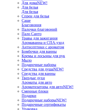
Для дома
NEW!
Для белья
Для белья
Спреи для белья
Саше
Благовония
Палочки благовоний
Пало Санто
Травы для зажигания
Аромаванна и СПА-уход
Антисептики с ароматом
Бомбочки для ванны
Кремы и лосьоны для рук
Мыло
Подарочные наборы
Средства для душа
NEW!
Средства для ванны
Твердые духи
Ароматы для авто
Ароматизаторы для авто
NEW!
Сменные блоки
Подарки
Подарочные наборы
NEW!
Подарочные сертификаты
Упаковка