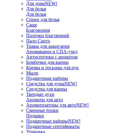
Для дома
NEW!
Для белья
Для белья
Спреи для белья
Саше
Благовония
Палочки благовоний
Пало Санто
Травы для зажигания
Аромаванна и СПА-уход
Антисептики с ароматом
Бомбочки для ванны
Кремы и лосьоны для рук
Мыло
Подарочные наборы
Средства для душа
NEW!
Средства для ванны
Твердые духи
Ароматы для авто
Ароматизаторы для авто
NEW!
Сменные блоки
Подарки
Подарочные наборы
NEW!
Подарочные сертификаты
Упаковка