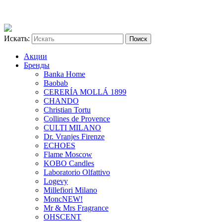
Искать:
Акции
Бренды
Banka Home
Baobab
CERERÍA MOLLÁ 1899
CHANDO
Christian Tortu
Collines de Provence
CULTI MILANO
Dr. Vranjes Firenze
ECHOES
Flame Moscow
KOBO Candles
Laboratorio Olfattivo
Logevy
Millefiori Milano
Monc
NEW!
Mr & Mrs Fragrance
OHSCENT