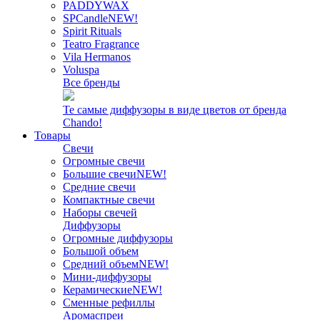
PADDYWAX
SPCandle
NEW!
Spirit Rituals
Teatro Fragrance
Vila Hermanos
Voluspa
Все бренды
Те самые диффузоры в виде цветов от бренда
Chando!
Товары
Свечи
Огромные свечи
Большие свечи
NEW!
Средние свечи
Компактные свечи
Наборы свечей
Диффузоры
Огромные диффузоры
Большой объем
Средний объем
NEW!
Мини-диффузоры
Керамические
NEW!
Сменные рефиллы
Аромаспреи