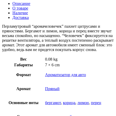
Описание
О товаре
Наличие
Доставка
Перламутровый “аромачеловечек” пахнет цитрусами и
пряностями. Бергамот и лимон, корица и перец вместе звучат
весьма спокойно, но насыщенно. “Человечек” фиксируется на
решетке вентилятора, а теплый воздух постепенно раскрывает
аромат. Этот аромат для автомобиля имеет сменный блок: это
удобно, ведь вам не придется покупать корпус снова.
Вес
0.08 kg
Габариты
7 × 6 cm
Формат
Ароматизатор для авто
Аромат
Пряный
Основные ноты
бергамот
,
корица
,
лимон
,
перец