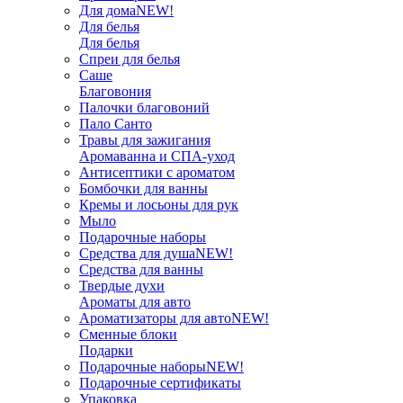
Для дома
NEW!
Для белья
Для белья
Спреи для белья
Саше
Благовония
Палочки благовоний
Пало Санто
Травы для зажигания
Аромаванна и СПА-уход
Антисептики с ароматом
Бомбочки для ванны
Кремы и лосьоны для рук
Мыло
Подарочные наборы
Средства для душа
NEW!
Средства для ванны
Твердые духи
Ароматы для авто
Ароматизаторы для авто
NEW!
Сменные блоки
Подарки
Подарочные наборы
NEW!
Подарочные сертификаты
Упаковка