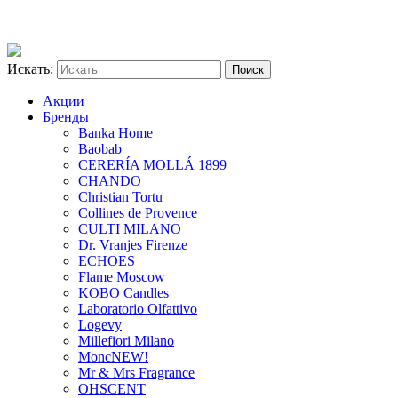
Искать:
Акции
Бренды
Banka Home
Baobab
CERERÍA MOLLÁ 1899
CHANDO
Christian Tortu
Collines de Provence
CULTI MILANO
Dr. Vranjes Firenze
ECHOES
Flame Moscow
KOBO Candles
Laboratorio Olfattivo
Logevy
Millefiori Milano
Monc
NEW!
Mr & Mrs Fragrance
OHSCENT