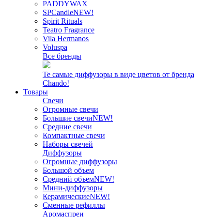
PADDYWAX
SPCandle
NEW!
Spirit Rituals
Teatro Fragrance
Vila Hermanos
Voluspa
Все бренды
Те самые диффузоры в виде цветов от бренда
Chando!
Товары
Свечи
Огромные свечи
Большие свечи
NEW!
Средние свечи
Компактные свечи
Наборы свечей
Диффузоры
Огромные диффузоры
Большой объем
Средний объем
NEW!
Мини-диффузоры
Керамические
NEW!
Сменные рефиллы
Аромаспреи