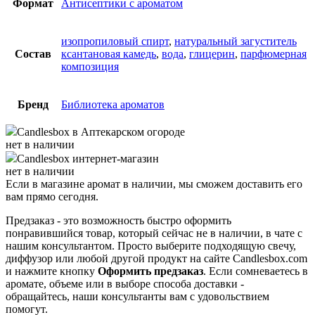
Формат
Антисептики с ароматом
изопропиловый спирт
,
натуральный загуститель
Состав
ксантановая камедь
,
вода
,
глицерин
,
парфюмерная
композиция
Бренд
Библиотека ароматов
Candlesbox
в Аптекарском огороде
нет в наличии
Candlesbox
интернет-магазин
нет в наличии
Если в магазине аромат в наличии, мы сможем доставить его
вам прямо сегодня.
Предзаказ - это возможность быстро оформить
понравившийся товар, который сейчас не в наличии, в чате с
нашим консультантом. Просто выберите подходящую свечу,
диффузор или любой другой продукт на сайте Candlesbox.com
и нажмите кнопку
Оформить предзаказ
. Если сомневаетесь в
аромате, объеме или в выборе способа доставки -
обращайтесь, наши консультанты вам с удовольствием
помогут.