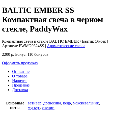
BALTIC EMBER SS
Компактная свеча в черном
стекле, PaddyWax
Компактная свеча в стекле BALTIC EMBER / Балтик Эмбер
|
Артикул:
PWMG0324SS
|
Ароматические свечи
2200
р.
Бонус:
110 бонусов.
Оформить предзаказ
Описание
О товаре
Наличие
Предзаказ
Доставка
Основные
ветивер
,
древесина
,
кедр
,
можжевельник
,
ноты
мускус
,
специи