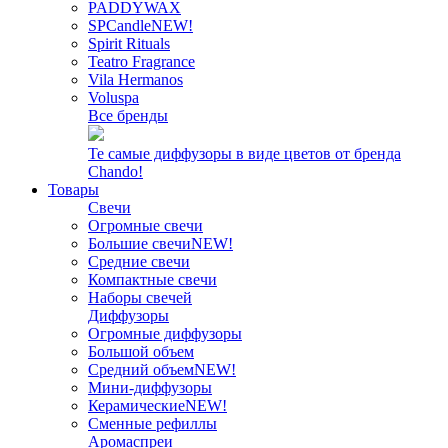
PADDYWAX
SPCandle
NEW!
Spirit Rituals
Teatro Fragrance
Vila Hermanos
Voluspa
Все бренды
Те самые диффузоры в виде цветов от бренда
Chando!
Товары
Свечи
Огромные свечи
Большие свечи
NEW!
Средние свечи
Компактные свечи
Наборы свечей
Диффузоры
Огромные диффузоры
Большой объем
Средний объем
NEW!
Мини-диффузоры
Керамические
NEW!
Сменные рефиллы
Аромаспреи