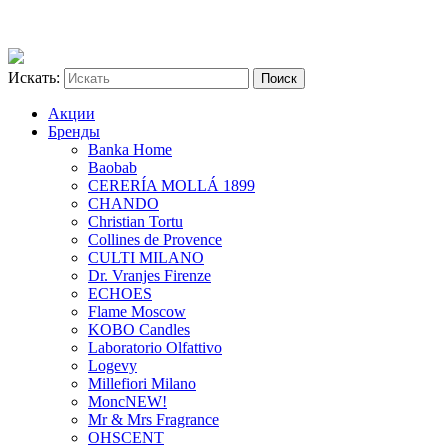
Искать:
Акции
Бренды
Banka Home
Baobab
CERERÍA MOLLÁ 1899
CHANDO
Christian Tortu
Collines de Provence
CULTI MILANO
Dr. Vranjes Firenze
ECHOES
Flame Moscow
KOBO Candles
Laboratorio Olfattivo
Logevy
Millefiori Milano
Monc
NEW!
Mr & Mrs Fragrance
OHSCENT