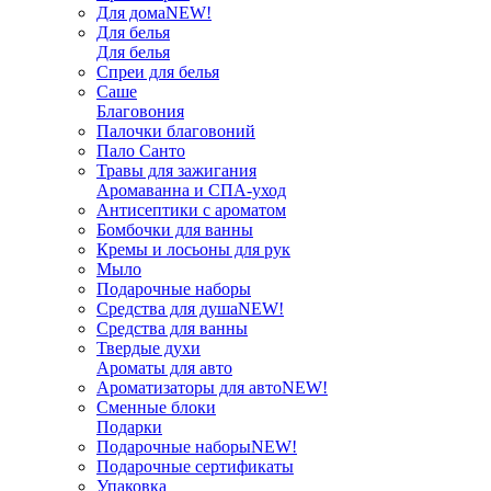
Для дома
NEW!
Для белья
Для белья
Спреи для белья
Саше
Благовония
Палочки благовоний
Пало Санто
Травы для зажигания
Аромаванна и СПА-уход
Антисептики с ароматом
Бомбочки для ванны
Кремы и лосьоны для рук
Мыло
Подарочные наборы
Средства для душа
NEW!
Средства для ванны
Твердые духи
Ароматы для авто
Ароматизаторы для авто
NEW!
Сменные блоки
Подарки
Подарочные наборы
NEW!
Подарочные сертификаты
Упаковка