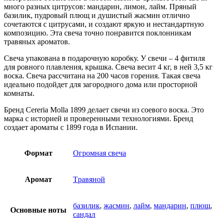
много разных цитрусов: мандарин, лимон, лайм. Пряный
базилик, пудровый плющ и душистый жасмин отлично
сочетаются с цитрусами, и создают яркую и нестандартную
композицию. Эта свеча точно понравится поклонникам
травяных ароматов.
Свеча упакована в подарочную коробку. У свечи – 4 фитиля
для ровного плавления, крышка. Свеча весит 4 кг, в ней 3,5 кг
воска. Свеча рассчитана на 200 часов горения. Такая свеча
идеально подойдет для загородного дома или просторной
комнаты.
Бренд Cereria Molla 1899 делает свечи из соевого воска. Это
марка с историей и проверенными технологиями. Бренд
создает ароматы с 1899 года в Испании.
Формат
Огромная свеча
Аромат
Tравяной
базилик
,
жасмин
,
лайм
,
мандарин
,
плющ
,
Основные ноты
сандал