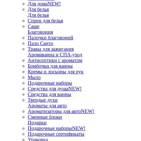
Для дома
NEW!
Для белья
Для белья
Спреи для белья
Саше
Благовония
Палочки благовоний
Пало Санто
Травы для зажигания
Аромаванна и СПА-уход
Антисептики с ароматом
Бомбочки для ванны
Кремы и лосьоны для рук
Мыло
Подарочные наборы
Средства для душа
NEW!
Средства для ванны
Твердые духи
Ароматы для авто
Ароматизаторы для авто
NEW!
Сменные блоки
Подарки
Подарочные наборы
NEW!
Подарочные сертификаты
Упаковка