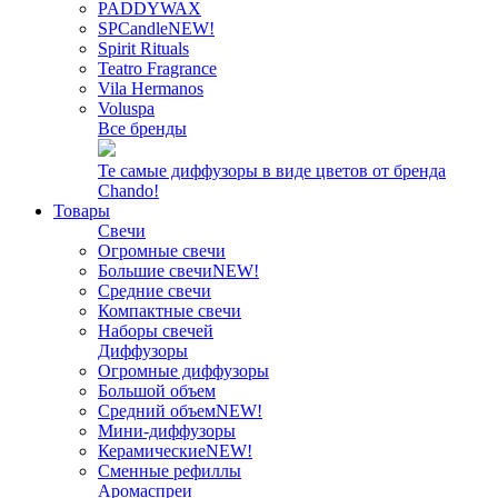
PADDYWAX
SPCandle
NEW!
Spirit Rituals
Teatro Fragrance
Vila Hermanos
Voluspa
Все бренды
Те самые диффузоры в виде цветов от бренда
Chando!
Товары
Свечи
Огромные свечи
Большие свечи
NEW!
Средние свечи
Компактные свечи
Наборы свечей
Диффузоры
Огромные диффузоры
Большой объем
Средний объем
NEW!
Мини-диффузоры
Керамические
NEW!
Сменные рефиллы
Аромаспреи