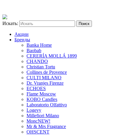
Искать:
Акции
Бренды
Banka Home
Baobab
CERERÍA MOLLÁ 1899
CHANDO
Christian Tortu
Collines de Provence
CULTI MILANO
Dr. Vranjes Firenze
ECHOES
Flame Moscow
KOBO Candles
Laboratorio Olfattivo
Logevy
Millefiori Milano
Monc
NEW!
Mr & Mrs Fragrance
OHSCENT