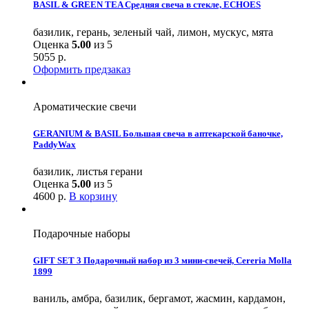
BASIL & GREEN TEA Средняя свеча в стекле, ECHOES
базилик, герань, зеленый чай, лимон, мускус, мята
Оценка
5.00
из 5
5055
р.
Оформить предзаказ
Ароматические свечи
GERANIUM & BASIL Большая свеча в аптекарской баночке,
PaddyWax
базилик, листья герани
Оценка
5.00
из 5
4600
р.
В корзину
Подарочные наборы
GIFT SET 3 Подарочный набор из 3 мини-свечей, Cereria Molla
1899
ваниль, амбра, базилик, бергамот, жасмин, кардамон,