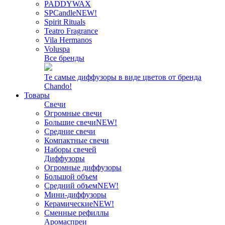
PADDYWAX
SPCandle
NEW!
Spirit Rituals
Teatro Fragrance
Vila Hermanos
Voluspa
Все бренды
Те самые диффузоры в виде цветов от бренда
Chando!
Товары
Свечи
Огромные свечи
Большие свечи
NEW!
Средние свечи
Компактные свечи
Наборы свечей
Диффузоры
Огромные диффузоры
Большой объем
Средний объем
NEW!
Мини-диффузоры
Керамические
NEW!
Сменные рефиллы
Аромаспреи