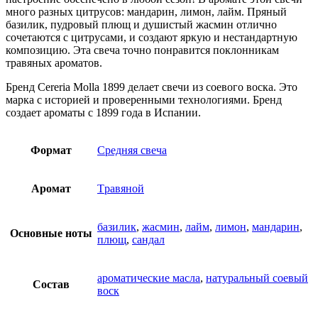
много разных цитрусов: мандарин, лимон, лайм. Пряный
базилик, пудровый плющ и душистый жасмин отлично
сочетаются с цитрусами, и создают яркую и нестандартную
композицию. Эта свеча точно понравится поклонникам
травяных ароматов.
Бренд Cereria Molla 1899 делает свечи из соевого воска. Это
марка с историей и проверенными технологиями. Бренд
создает ароматы с 1899 года в Испании.
Формат
Средняя свеча
Аромат
Tравяной
базилик
,
жасмин
,
лайм
,
лимон
,
мандарин
,
Основные ноты
плющ
,
сандал
ароматические масла
,
натуральный соевый
Состав
воск