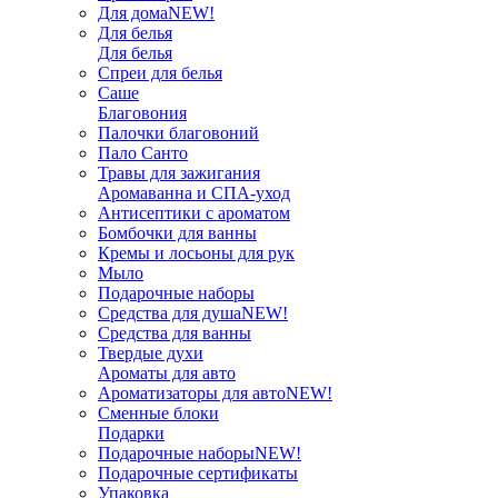
Для дома
NEW!
Для белья
Для белья
Спреи для белья
Саше
Благовония
Палочки благовоний
Пало Санто
Травы для зажигания
Аромаванна и СПА-уход
Антисептики с ароматом
Бомбочки для ванны
Кремы и лосьоны для рук
Мыло
Подарочные наборы
Средства для душа
NEW!
Средства для ванны
Твердые духи
Ароматы для авто
Ароматизаторы для авто
NEW!
Сменные блоки
Подарки
Подарочные наборы
NEW!
Подарочные сертификаты
Упаковка