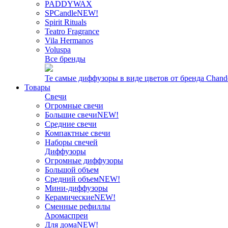
PADDYWAX
SPCandle
NEW!
Spirit Rituals
Teatro Fragrance
Vila Hermanos
Voluspa
Все бренды
Те самые диффузоры в виде цветов от бренда Chand
Товары
Свечи
Огромные свечи
Большие свечи
NEW!
Средние свечи
Компактные свечи
Наборы свечей
Диффузоры
Огромные диффузоры
Большой объем
Средний объем
NEW!
Мини-диффузоры
Керамические
NEW!
Сменные рефиллы
Аромаспреи
Для дома
NEW!