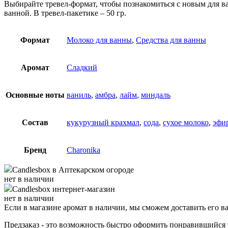
Выбирайте тревел-формат, чтобы познакомиться с новым для вас
ванной. В тревел-пакетике – 50 гр.
Формат
Молоко для ванны
,
Средства для ванны
Аромат
Сладкий
Основные ноты
ваниль
,
амбра
,
лайм
,
миндаль
Состав
кукурузный крахмал
,
сода
,
сухое молоко
,
эфи
Бренд
Charonika
Candlesbox
в Аптекарском огороде
нет в наличии
Candlesbox
интернет-магазин
нет в наличии
Если в магазине аромат в наличии, мы сможем доставить его в
Предзаказ - это возможность быстро оформить понравившийся 