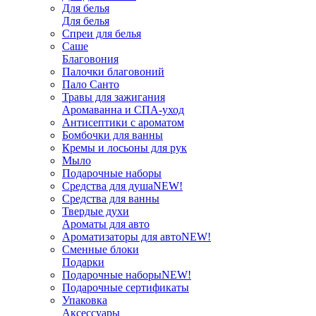
Для белья
Для белья
Спреи для белья
Саше
Благовония
Палочки благовоний
Пало Санто
Травы для зажигания
Аромаванна и СПА-уход
Антисептики с ароматом
Бомбочки для ванны
Кремы и лосьоны для рук
Мыло
Подарочные наборы
Средства для душа
NEW!
Средства для ванны
Твердые духи
Ароматы для авто
Ароматизаторы для авто
NEW!
Сменные блоки
Подарки
Подарочные наборы
NEW!
Подарочные сертификаты
Упаковка
Аксессуары