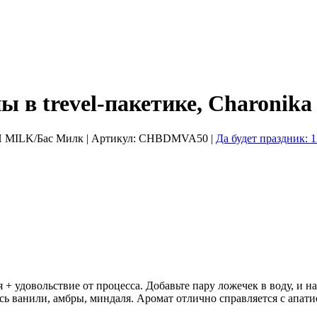
в trevel-пакетике, Charonika
TH MILK/Бас Милк
| Артикул:
CHBDMVA50
|
Да будет праздник: 
 удовольствие от процесса. Добавьте пару ложечек в воду, и на 
сь ванили, амбры, миндаля. Аромат отлично справляется с апати