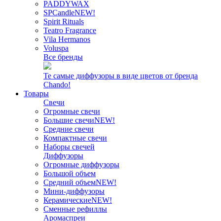
PADDYWAX
SPCandle
NEW!
Spirit Rituals
Teatro Fragrance
Vila Hermanos
Voluspa
Все бренды
Те самые диффузоры в виде цветов от бренда
Chando!
Товары
Свечи
Огромные свечи
Большие свечи
NEW!
Средние свечи
Компактные свечи
Наборы свечей
Диффузоры
Огромные диффузоры
Большой объем
Средний объем
NEW!
Мини-диффузоры
Керамические
NEW!
Сменные рефиллы
Аромаспреи