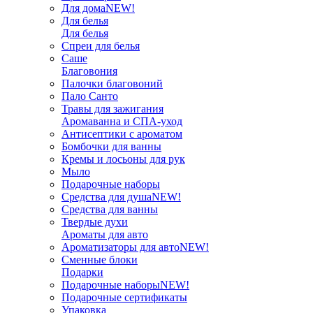
Для дома
NEW!
Для белья
Для белья
Спреи для белья
Саше
Благовония
Палочки благовоний
Пало Санто
Травы для зажигания
Аромаванна и СПА-уход
Антисептики с ароматом
Бомбочки для ванны
Кремы и лосьоны для рук
Мыло
Подарочные наборы
Средства для душа
NEW!
Средства для ванны
Твердые духи
Ароматы для авто
Ароматизаторы для авто
NEW!
Сменные блоки
Подарки
Подарочные наборы
NEW!
Подарочные сертификаты
Упаковка