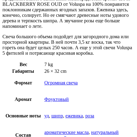
BLACKBERRY ROSE OUD от Voluspa на 100% понравится
поклонникам сдержанных ягодных запахов. Ежевика здесь,
конечно, солирует. Но ее смягчают древесные ноты удового
дерева и терпкость шипра. А звучание розы еще больше
напоминает о лете.
Свеча большого объема подойдет для загородного дома или
просторной квартиры. В ней почти 3,5 кг воска, так что
гореть она будет целых 250 часов. А еще у этой свечи Voluspa
5 фитилей и потрясающе красивая коробка.
Вес
7 kg
Габариты
26 × 32 cm
Формат
Огромная свеча
Аромат
Фруктовый
Основные ноты
уд
,
шипр
,
ежевика
,
роза
ароматические масла
,
натуральный
Состав