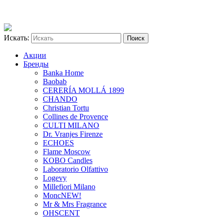
Искать:
Акции
Бренды
Banka Home
Baobab
CERERÍA MOLLÁ 1899
CHANDO
Christian Tortu
Collines de Provence
CULTI MILANO
Dr. Vranjes Firenze
ECHOES
Flame Moscow
KOBO Candles
Laboratorio Olfattivo
Logevy
Millefiori Milano
Monc
NEW!
Mr & Mrs Fragrance
OHSCENT