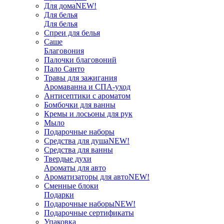
Для дома
NEW!
Для белья
Для белья
Спреи для белья
Саше
Благовония
Палочки благовоний
Пало Санто
Травы для зажигания
Аромаванна и СПА-уход
Антисептики с ароматом
Бомбочки для ванны
Кремы и лосьоны для рук
Мыло
Подарочные наборы
Средства для душа
NEW!
Средства для ванны
Твердые духи
Ароматы для авто
Ароматизаторы для авто
NEW!
Сменные блоки
Подарки
Подарочные наборы
NEW!
Подарочные сертификаты
Упаковка