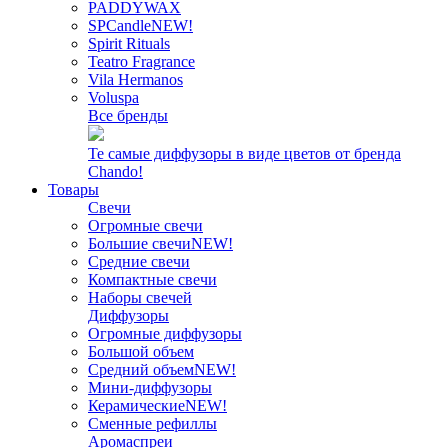
PADDYWAX
SPCandle
NEW!
Spirit Rituals
Teatro Fragrance
Vila Hermanos
Voluspa
Все бренды
Те самые диффузоры в виде цветов от бренда
Chando!
Товары
Свечи
Огромные свечи
Большие свечи
NEW!
Средние свечи
Компактные свечи
Наборы свечей
Диффузоры
Огромные диффузоры
Большой объем
Средний объем
NEW!
Мини-диффузоры
Керамические
NEW!
Сменные рефиллы
Аромаспреи