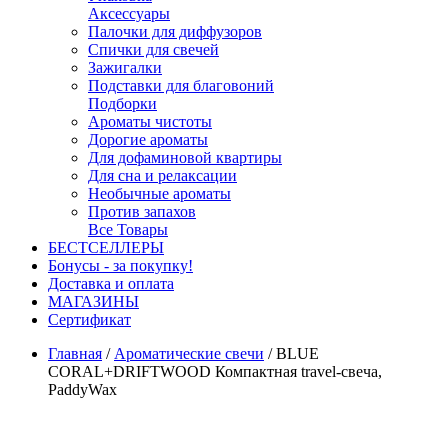
Аксессуары
Палочки для диффузоров
Спички для свечей
Зажигалки
Подставки для благовоний
Подборки
Ароматы чистоты
Дорогие ароматы
Для дофаминовой квартиры
Для сна и релаксации
Необычные ароматы
Против запахов
Все Товары
БЕСТСЕЛЛЕРЫ
Бонусы - за покупку!
Доставка и оплата
МАГАЗИНЫ
Cертификат
Главная
/
Ароматические свечи
/
BLUE
CORAL+DRIFTWOOD Компактная travel-свеча,
PaddyWax