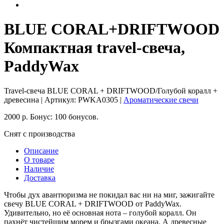
BLUE CORAL+DRIFTWOOD
Компактная travel-свеча,
PaddyWax
Travel-свеча BLUE CORAL + DRIFTWOOD/Голубой коралл +
древесина
| Артикул:
PWKA0305
|
Ароматические свечи
2000
р.
Бонус:
100 бонусов.
Снят с производства
Описание
О товаре
Наличие
Доставка
Чтобы дух авантюризма не покидал вас ни на миг, зажигайте
свечу BLUE CORAL + DRIFTWOOD от PaddyWax.
Удивительно, но её основная нота – голубой коралл. Он
пахнёт чистейшим морем и брызгами океана. А древесные