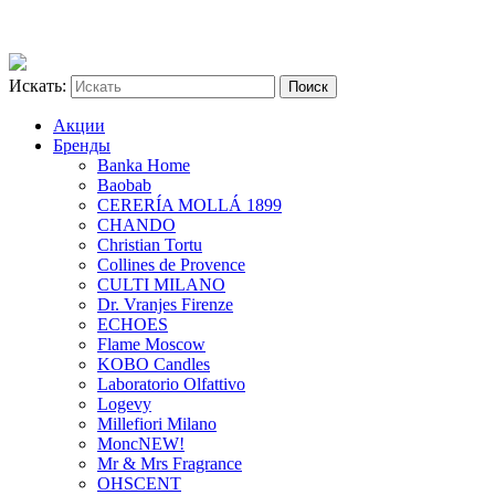
Искать:
Акции
Бренды
Banka Home
Baobab
CERERÍA MOLLÁ 1899
CHANDO
Christian Tortu
Collines de Provence
CULTI MILANO
Dr. Vranjes Firenze
ECHOES
Flame Moscow
KOBO Candles
Laboratorio Olfattivo
Logevy
Millefiori Milano
Monc
NEW!
Mr & Mrs Fragrance
OHSCENT