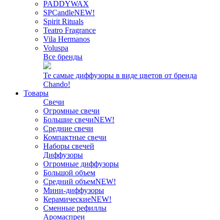
PADDYWAX
SPCandle
NEW!
Spirit Rituals
Teatro Fragrance
Vila Hermanos
Voluspa
Все бренды
Те самые диффузоры в виде цветов от бренда
Chando!
Товары
Свечи
Огромные свечи
Большие свечи
NEW!
Средние свечи
Компактные свечи
Наборы свечей
Диффузоры
Огромные диффузоры
Большой объем
Средний объем
NEW!
Мини-диффузоры
Керамические
NEW!
Сменные рефиллы
Аромаспреи