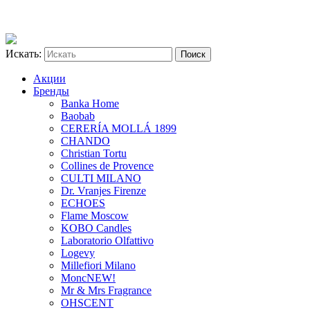
Искать:
Акции
Бренды
Banka Home
Baobab
CERERÍA MOLLÁ 1899
CHANDO
Christian Tortu
Collines de Provence
CULTI MILANO
Dr. Vranjes Firenze
ECHOES
Flame Moscow
KOBO Candles
Laboratorio Olfattivo
Logevy
Millefiori Milano
Monc
NEW!
Mr & Mrs Fragrance
OHSCENT