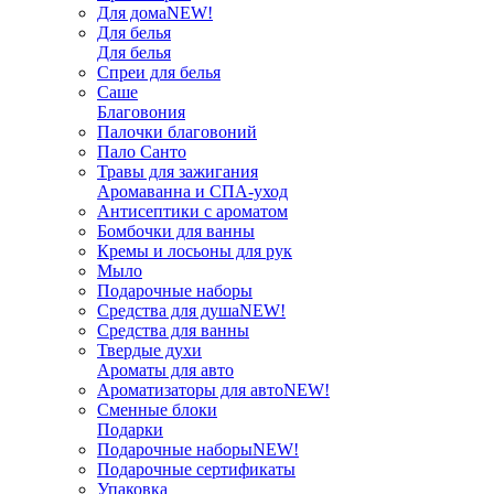
Для дома
NEW!
Для белья
Для белья
Спреи для белья
Саше
Благовония
Палочки благовоний
Пало Санто
Травы для зажигания
Аромаванна и СПА-уход
Антисептики с ароматом
Бомбочки для ванны
Кремы и лосьоны для рук
Мыло
Подарочные наборы
Средства для душа
NEW!
Средства для ванны
Твердые духи
Ароматы для авто
Ароматизаторы для авто
NEW!
Сменные блоки
Подарки
Подарочные наборы
NEW!
Подарочные сертификаты
Упаковка