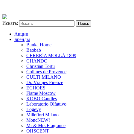
Искать:
Акции
Бренды
Banka Home
Baobab
CERERÍA MOLLÁ 1899
CHANDO
Christian Tortu
Collines de Provence
CULTI MILANO
Dr. Vranjes Firenze
ECHOES
Flame Moscow
KOBO Candles
Laboratorio Olfattivo
Logevy
Millefiori Milano
Monc
NEW!
Mr & Mrs Fragrance
OHSCENT