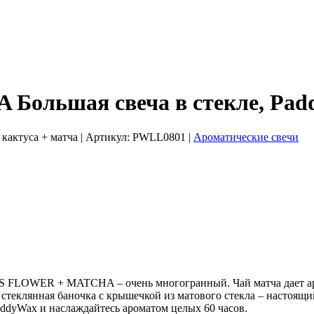
ольшая свеча в стекле, Pad
кактуса + матча
| Артикул:
PWLL0801
|
Ароматические свечи
 FLOWER + MATCHA – очень многогранный. Чай матча дает аром
я стеклянная баночка с крышечкой из матового стекла – настоящ
yWax и наслаждайтесь ароматом целых 60 часов.