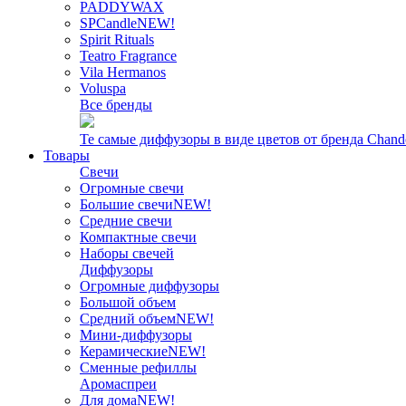
PADDYWAX
SPCandle
NEW!
Spirit Rituals
Teatro Fragrance
Vila Hermanos
Voluspa
Все бренды
Те самые диффузоры в виде цветов от бренда Chand
Товары
Свечи
Огромные свечи
Большие свечи
NEW!
Средние свечи
Компактные свечи
Наборы свечей
Диффузоры
Огромные диффузоры
Большой объем
Средний объем
NEW!
Мини-диффузоры
Керамические
NEW!
Сменные рефиллы
Аромаспреи
Для дома
NEW!