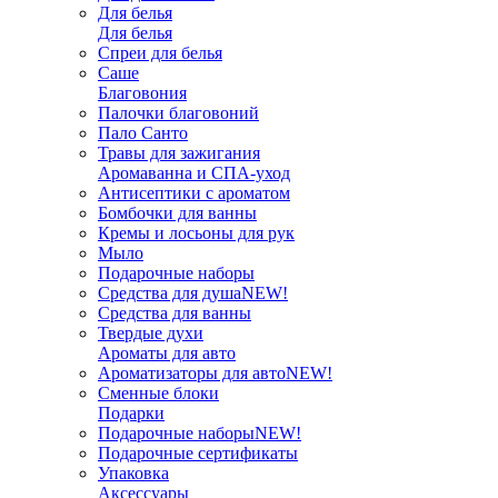
Для белья
Для белья
Спреи для белья
Саше
Благовония
Палочки благовоний
Пало Санто
Травы для зажигания
Аромаванна и СПА-уход
Антисептики с ароматом
Бомбочки для ванны
Кремы и лосьоны для рук
Мыло
Подарочные наборы
Средства для душа
NEW!
Средства для ванны
Твердые духи
Ароматы для авто
Ароматизаторы для авто
NEW!
Сменные блоки
Подарки
Подарочные наборы
NEW!
Подарочные сертификаты
Упаковка
Аксессуары