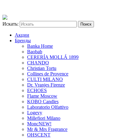
Искать:
Акции
Бренды
Banka Home
Baobab
CERERÍA MOLLÁ 1899
CHANDO
Christian Tortu
Collines de Provence
CULTI MILANO
Dr. Vranjes Firenze
ECHOES
Flame Moscow
KOBO Candles
Laboratorio Olfattivo
Logevy
Millefiori Milano
Monc
NEW!
Mr & Mrs Fragrance
OHSCENT