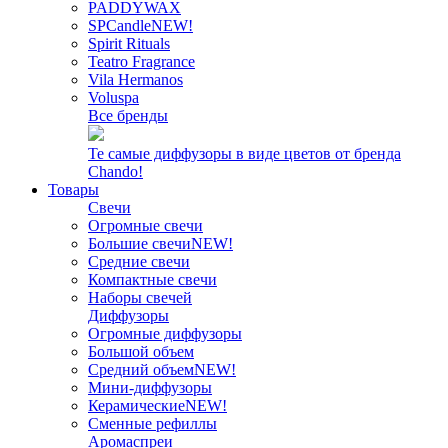
PADDYWAX
SPCandle
NEW!
Spirit Rituals
Teatro Fragrance
Vila Hermanos
Voluspa
Все бренды
Те самые диффузоры в виде цветов от бренда
Chando!
Товары
Свечи
Огромные свечи
Большие свечи
NEW!
Средние свечи
Компактные свечи
Наборы свечей
Диффузоры
Огромные диффузоры
Большой объем
Средний объем
NEW!
Мини-диффузоры
Керамические
NEW!
Сменные рефиллы
Аромаспреи