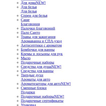
Для дома
NEW!
Для белья
Для белья
Спреи для белья
Саше
Благовония
Палочки благовоний
Пало Санто
Травы для зажигания
Аромаванна и СПА-уход
Антисептики с ароматом
Бомбочки для ванны
Кремы и лосьоны для рук
Мыло
Подарочные наборы
Средства для душа
NEW!
Средства для ванны
Твердые духи
Ароматы для авто
Ароматизаторы для авто
NEW!
Сменные блоки
Подарки
Подарочные наборы
NEW!
Подарочные сертификаты
Упаковка