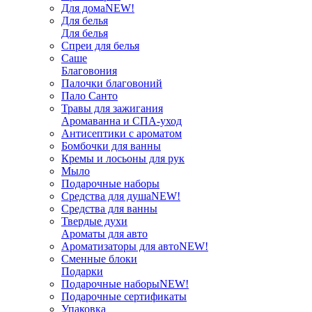
Для дома
NEW!
Для белья
Для белья
Спреи для белья
Саше
Благовония
Палочки благовоний
Пало Санто
Травы для зажигания
Аромаванна и СПА-уход
Антисептики с ароматом
Бомбочки для ванны
Кремы и лосьоны для рук
Мыло
Подарочные наборы
Средства для душа
NEW!
Средства для ванны
Твердые духи
Ароматы для авто
Ароматизаторы для авто
NEW!
Сменные блоки
Подарки
Подарочные наборы
NEW!
Подарочные сертификаты
Упаковка