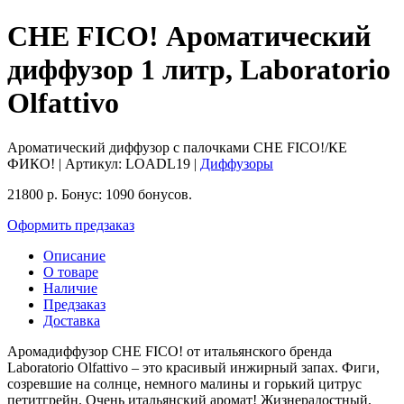
CHE FICO! Ароматический
диффузор 1 литр, Laboratorio
Olfattivo
Ароматический диффузор с палочками CHE FICO!/КЕ
ФИКО!
| Артикул:
LOADL19
|
Диффузоры
21800
р.
Бонус:
1090 бонусов.
Оформить предзаказ
Описание
О товаре
Наличие
Предзаказ
Доставка
Аромадиффузор CHE FICO! от итальянского бренда
Laboratorio Olfattivo – это красивый инжирный запах. Фиги,
созревшие на солнце, немного малины и горький цитрус
петитгрейн. Очень итальянский аромат! Жизнерадостный,