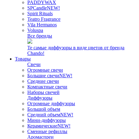
PADDYWAX
SPCandle
NEW!
Spirit Rituals
Teatro Fragrance
Vila Hermanos
Voluspa
Все бренды
Те самые диффузоры в виде цветов от бренда
Chando!
Товары
Свечи
Огромные свечи
Большие свечи
NEW!
Средние свечи
Компактные свечи
Наборы свечей
Диффузоры
Огромные диффузоры
Большой объем
Средний объем
NEW!
Мини-диффузоры
Керамические
NEW!
Сменные рефиллы
Аромаспреи