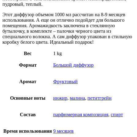
пудровый, теплый.
Этот диффузор объемом 1000 мл рассчитан на 8-9 месяцев
использования. А еще он отлично подойдет для большого
помещения. Аромажидкость заключена в стеклянную
бутылочку, в комплекте – палочки черного цвета из
специального волокна. А сам диффузор упакован в стильную
коробку белого цвета. Идеальный подарок!
Вес
1 kg
Формат
Большой диффузор
Аромат
Фруктовый
Основные ноты
инжир
,
малина
,
петитгрейн
Состав
парфюмерная композиция
,
спирт
Время использования
9 месяцев