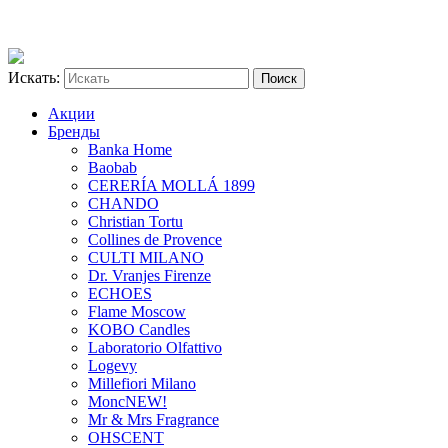
Искать:
Акции
Бренды
Banka Home
Baobab
CERERÍA MOLLÁ 1899
CHANDO
Christian Tortu
Collines de Provence
CULTI MILANO
Dr. Vranjes Firenze
ECHOES
Flame Moscow
KOBO Candles
Laboratorio Olfattivo
Logevy
Millefiori Milano
Monc
NEW!
Mr & Mrs Fragrance
OHSCENT