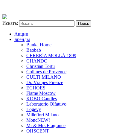
Искать:
Акции
Бренды
Banka Home
Baobab
CERERÍA MOLLÁ 1899
CHANDO
Christian Tortu
Collines de Provence
CULTI MILANO
Dr. Vranjes Firenze
ECHOES
Flame Moscow
KOBO Candles
Laboratorio Olfattivo
Logevy
Millefiori Milano
Monc
NEW!
Mr & Mrs Fragrance
OHSCENT