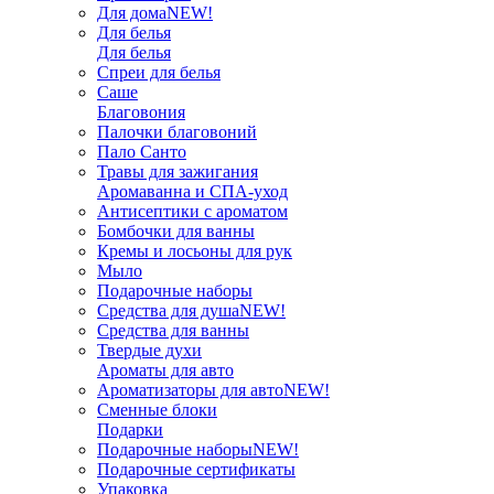
Для дома
NEW!
Для белья
Для белья
Спреи для белья
Саше
Благовония
Палочки благовоний
Пало Санто
Травы для зажигания
Аромаванна и СПА-уход
Антисептики с ароматом
Бомбочки для ванны
Кремы и лосьоны для рук
Мыло
Подарочные наборы
Средства для душа
NEW!
Средства для ванны
Твердые духи
Ароматы для авто
Ароматизаторы для авто
NEW!
Сменные блоки
Подарки
Подарочные наборы
NEW!
Подарочные сертификаты
Упаковка