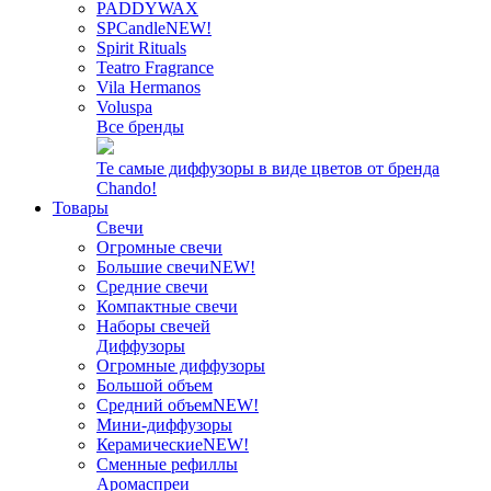
PADDYWAX
SPCandle
NEW!
Spirit Rituals
Teatro Fragrance
Vila Hermanos
Voluspa
Все бренды
Те самые диффузоры в виде цветов от бренда
Chando!
Товары
Свечи
Огромные свечи
Большие свечи
NEW!
Средние свечи
Компактные свечи
Наборы свечей
Диффузоры
Огромные диффузоры
Большой объем
Средний объем
NEW!
Мини-диффузоры
Керамические
NEW!
Сменные рефиллы
Аромаспреи