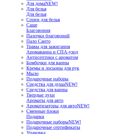
Для дома
NEW!
Для белья
Для белья
Спреи для белья
Саше
Благовония
Палочки благовоний
Пало Санто
Травы для зажигания
Аромаванна и СПА-уход
Антисептики с ароматом
Бомбочки для ванны
Кремы и лосьоны для рук
Мыло
Подарочные наборы
Средства для душа
NEW!
Средства для ванны
Твердые духи
Ароматы для авто
Ароматизаторы для авто
NEW!
Сменные блоки
Подарки
Подарочные наборы
NEW!
Подарочные сертификаты
Упаковка