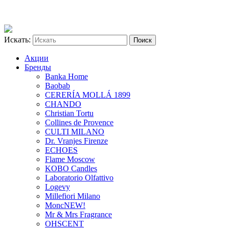
Искать:
Акции
Бренды
Banka Home
Baobab
CERERÍA MOLLÁ 1899
CHANDO
Christian Tortu
Collines de Provence
CULTI MILANO
Dr. Vranjes Firenze
ECHOES
Flame Moscow
KOBO Candles
Laboratorio Olfattivo
Logevy
Millefiori Milano
Monc
NEW!
Mr & Mrs Fragrance
OHSCENT