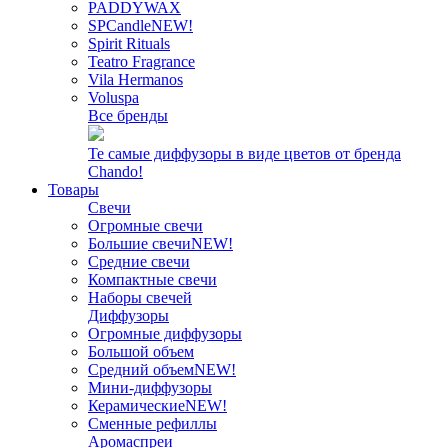
PADDYWAX
SPCandle
NEW!
Spirit Rituals
Teatro Fragrance
Vila Hermanos
Voluspa
Все бренды
Те самые диффузоры в виде цветов от бренда
Chando!
Товары
Свечи
Огромные свечи
Большие свечи
NEW!
Средние свечи
Компактные свечи
Наборы свечей
Диффузоры
Огромные диффузоры
Большой объем
Средний объем
NEW!
Мини-диффузоры
Керамические
NEW!
Сменные рефиллы
Аромаспреи