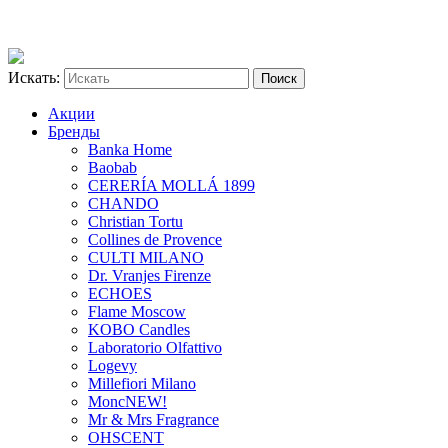
Искать:
Акции
Бренды
Banka Home
Baobab
CERERÍA MOLLÁ 1899
CHANDO
Christian Tortu
Collines de Provence
CULTI MILANO
Dr. Vranjes Firenze
ECHOES
Flame Moscow
KOBO Candles
Laboratorio Olfattivo
Logevy
Millefiori Milano
Monc
NEW!
Mr & Mrs Fragrance
OHSCENT