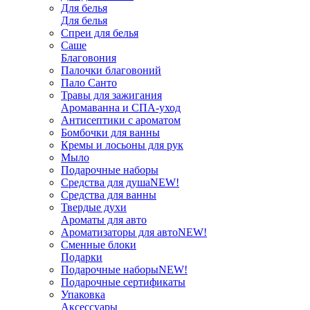
Для белья
Для белья
Спреи для белья
Саше
Благовония
Палочки благовоний
Пало Санто
Травы для зажигания
Аромаванна и СПА-уход
Антисептики с ароматом
Бомбочки для ванны
Кремы и лосьоны для рук
Мыло
Подарочные наборы
Средства для душа
NEW!
Средства для ванны
Твердые духи
Ароматы для авто
Ароматизаторы для авто
NEW!
Сменные блоки
Подарки
Подарочные наборы
NEW!
Подарочные сертификаты
Упаковка
Аксессуары