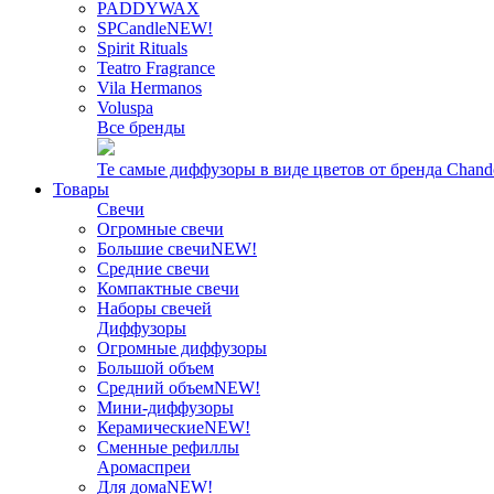
PADDYWAX
SPCandle
NEW!
Spirit Rituals
Teatro Fragrance
Vila Hermanos
Voluspa
Все бренды
Те самые диффузоры в виде цветов от бренда Chand
Товары
Свечи
Огромные свечи
Большие свечи
NEW!
Средние свечи
Компактные свечи
Наборы свечей
Диффузоры
Огромные диффузоры
Большой объем
Средний объем
NEW!
Мини-диффузоры
Керамические
NEW!
Сменные рефиллы
Аромаспреи
Для дома
NEW!