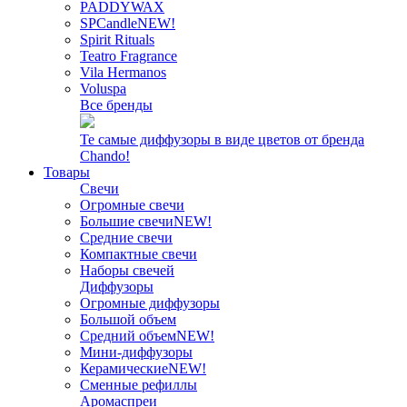
PADDYWAX
SPCandle
NEW!
Spirit Rituals
Teatro Fragrance
Vila Hermanos
Voluspa
Все бренды
Те самые диффузоры в виде цветов от бренда
Chando!
Товары
Свечи
Огромные свечи
Большие свечи
NEW!
Средние свечи
Компактные свечи
Наборы свечей
Диффузоры
Огромные диффузоры
Большой объем
Средний объем
NEW!
Мини-диффузоры
Керамические
NEW!
Сменные рефиллы
Аромаспреи