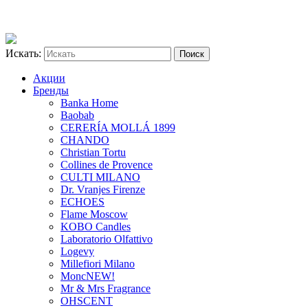
Искать:
Акции
Бренды
Banka Home
Baobab
CERERÍA MOLLÁ 1899
CHANDO
Christian Tortu
Collines de Provence
CULTI MILANO
Dr. Vranjes Firenze
ECHOES
Flame Moscow
KOBO Candles
Laboratorio Olfattivo
Logevy
Millefiori Milano
Monc
NEW!
Mr & Mrs Fragrance
OHSCENT