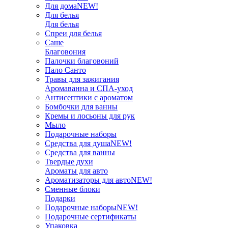
Для дома
NEW!
Для белья
Для белья
Спреи для белья
Саше
Благовония
Палочки благовоний
Пало Санто
Травы для зажигания
Аромаванна и СПА-уход
Антисептики с ароматом
Бомбочки для ванны
Кремы и лосьоны для рук
Мыло
Подарочные наборы
Средства для душа
NEW!
Средства для ванны
Твердые духи
Ароматы для авто
Ароматизаторы для авто
NEW!
Сменные блоки
Подарки
Подарочные наборы
NEW!
Подарочные сертификаты
Упаковка