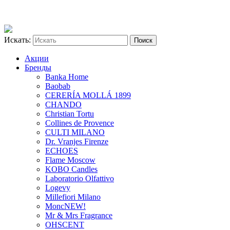
Искать:
Акции
Бренды
Banka Home
Baobab
CERERÍA MOLLÁ 1899
CHANDO
Christian Tortu
Collines de Provence
CULTI MILANO
Dr. Vranjes Firenze
ECHOES
Flame Moscow
KOBO Candles
Laboratorio Olfattivo
Logevy
Millefiori Milano
Monc
NEW!
Mr & Mrs Fragrance
OHSCENT