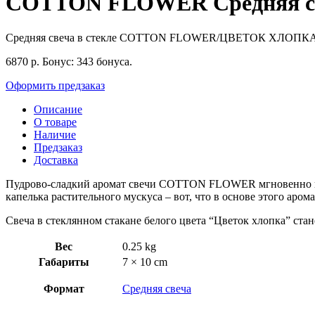
COTTON FLOWER Средняя свеча
Средняя свеча в стекле COTTON FLOWER/ЦВЕТОК ХЛОПК
6870
р.
Бонус:
343 бонуса.
Оформить предзаказ
Описание
О товаре
Наличие
Предзаказ
Доставка
Пудрово-сладкий аромат свечи COTTON FLOWER мгновенно нав
капелька растительного мускуса – вот, что в основе этого аромат
Свеча в стеклянном стакане белого цвета “Цветок хлопка” ста
Вес
0.25 kg
Габариты
7 × 10 cm
Формат
Средняя свеча