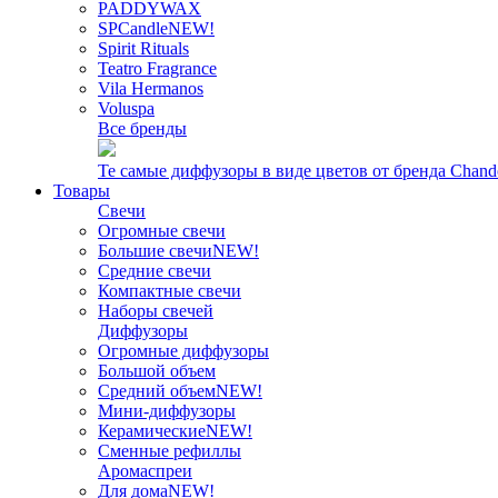
PADDYWAX
SPCandle
NEW!
Spirit Rituals
Teatro Fragrance
Vila Hermanos
Voluspa
Все бренды
Те самые диффузоры в виде цветов от бренда Chand
Товары
Свечи
Огромные свечи
Большие свечи
NEW!
Средние свечи
Компактные свечи
Наборы свечей
Диффузоры
Огромные диффузоры
Большой объем
Средний объем
NEW!
Мини-диффузоры
Керамические
NEW!
Сменные рефиллы
Аромаспреи
Для дома
NEW!