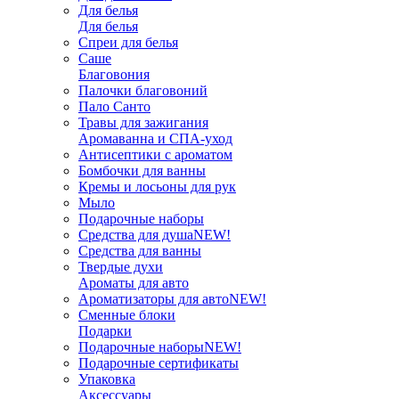
Для белья
Для белья
Спреи для белья
Саше
Благовония
Палочки благовоний
Пало Санто
Травы для зажигания
Аромаванна и СПА-уход
Антисептики с ароматом
Бомбочки для ванны
Кремы и лосьоны для рук
Мыло
Подарочные наборы
Средства для душа
NEW!
Средства для ванны
Твердые духи
Ароматы для авто
Ароматизаторы для авто
NEW!
Сменные блоки
Подарки
Подарочные наборы
NEW!
Подарочные сертификаты
Упаковка
Аксессуары