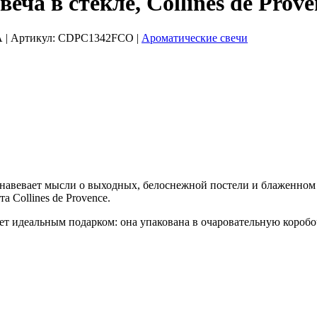
 в стекле, Collines de Prove
А
| Артикул:
CDPC1342FCO
|
Ароматические свечи
евает мысли о выходных, белоснежной постели и блаженном н
а Collines de Provence.
нет идеальным подарком: она упакована в очаровательную коробо