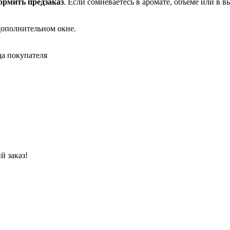
рмить предзаказ
. Если сомневаетесь в аромате, объеме или в 
дополнительном окне.
да покупателя
й заказ!