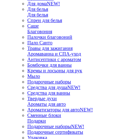
Для дома
NEW!
Для белья
Для белья
Спреи для белья
Саше
Благовония
Палочки благовоний
Пало Санто
Травы для зажигания
Аромаванна и СПА-уход
Антисептики с ароматом
Бомбочки для ванны
Кремы и лосьоны для рук
Мыло
Подарочные наборы
Средства для душа
NEW!
Средства для ванны
Твердые духи
Ароматы для авто
Ароматизаторы для авто
NEW!
Сменные блоки
Подарки
Подарочные наборы
NEW!
Подарочные сертификаты
Упаковка