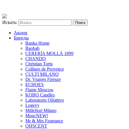
Искать:
Акции
Бренды
Banka Home
Baobab
CERERÍA MOLLÁ 1899
CHANDO
Christian Tortu
Collines de Provence
CULTI MILANO
Dr. Vranjes Firenze
ECHOES
Flame Moscow
KOBO Candles
Laboratorio Olfattivo
Logevy
Millefiori Milano
Monc
NEW!
Mr & Mrs Fragrance
OHSCENT