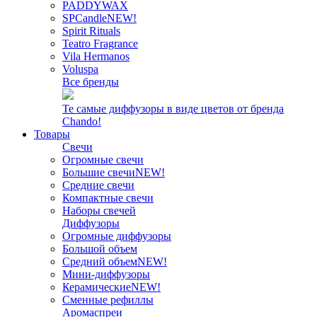
PADDYWAX
SPCandle
NEW!
Spirit Rituals
Teatro Fragrance
Vila Hermanos
Voluspa
Все бренды
Те самые диффузоры в виде цветов от бренда
Chando!
Товары
Свечи
Огромные свечи
Большие свечи
NEW!
Средние свечи
Компактные свечи
Наборы свечей
Диффузоры
Огромные диффузоры
Большой объем
Средний объем
NEW!
Мини-диффузоры
Керамические
NEW!
Сменные рефиллы
Аромаспреи