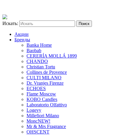
Искать:
Акции
Бренды
Banka Home
Baobab
CERERÍA MOLLÁ 1899
CHANDO
Christian Tortu
Collines de Provence
CULTI MILANO
Dr. Vranjes Firenze
ECHOES
Flame Moscow
KOBO Candles
Laboratorio Olfattivo
Logevy
Millefiori Milano
Monc
NEW!
Mr & Mrs Fragrance
OHSCENT