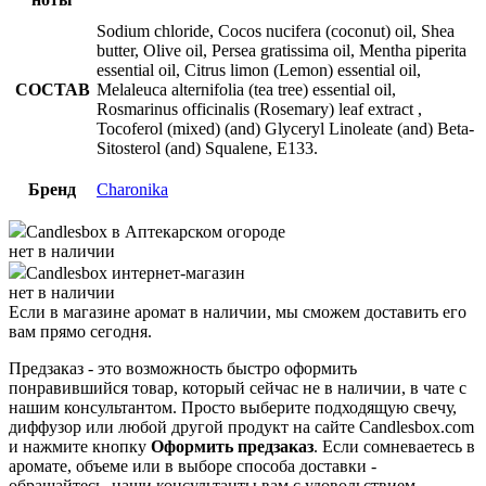
Sodium chloride, Cocos nucifera (coconut) oil, Shea
butter, Olive oil, Persea gratissima oil, Mentha piperita
essential oil, Citrus limon (Lemon) essential oil,
СОСТАВ
Melaleuca alternifolia (tea tree) essential oil,
Rosmarinus officinalis (Rosemary) leaf extract ,
Tocoferol (mixed) (and) Glyceryl Linoleate (and) Beta-
Sitosterol (and) Squalene, E133.
Бренд
Charonika
Candlesbox
в Аптекарском огороде
нет в наличии
Candlesbox
интернет-магазин
нет в наличии
Если в магазине аромат в наличии, мы сможем доставить его
вам прямо сегодня.
Предзаказ - это возможность быстро оформить
понравившийся товар, который сейчас не в наличии, в чате с
нашим консультантом. Просто выберите подходящую свечу,
диффузор или любой другой продукт на сайте Candlesbox.com
и нажмите кнопку
Оформить предзаказ
. Если сомневаетесь в
аромате, объеме или в выборе способа доставки -
обращайтесь, наши консультанты вам с удовольствием