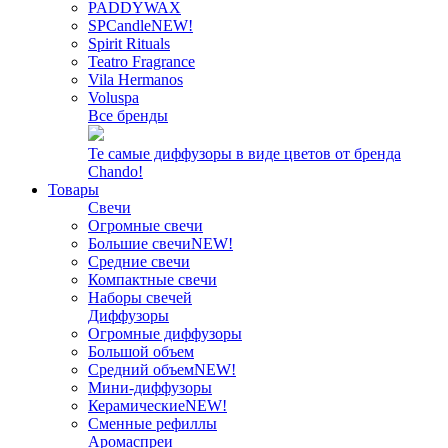
PADDYWAX
SPCandle
NEW!
Spirit Rituals
Teatro Fragrance
Vila Hermanos
Voluspa
Все бренды
Те самые диффузоры в виде цветов от бренда
Chando!
Товары
Свечи
Огромные свечи
Большие свечи
NEW!
Средние свечи
Компактные свечи
Наборы свечей
Диффузоры
Огромные диффузоры
Большой объем
Средний объем
NEW!
Мини-диффузоры
Керамические
NEW!
Сменные рефиллы
Аромаспреи