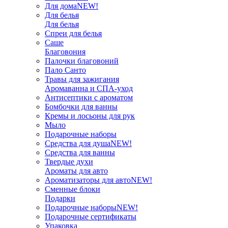
Для дома
NEW!
Для белья
Для белья
Спреи для белья
Саше
Благовония
Палочки благовоний
Пало Санто
Травы для зажигания
Аромаванна и СПА-уход
Антисептики с ароматом
Бомбочки для ванны
Кремы и лосьоны для рук
Мыло
Подарочные наборы
Средства для душа
NEW!
Средства для ванны
Твердые духи
Ароматы для авто
Ароматизаторы для авто
NEW!
Сменные блоки
Подарки
Подарочные наборы
NEW!
Подарочные сертификаты
Упаковка