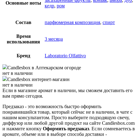
засахаренные фрукты
,
коньяк
,
амбра
,
дуб
,
Основные ноты
кедр
,
ром
Состав
парфюмерная композиция
,
спирт
Время
3 месяца
использования
Бренд
Laboratorio Olfattivo
Candlesbox
в Аптекарском огороде
нет в наличии
Candlesbox
интернет-магазин
нет в наличии
Если в магазине аромат в наличии, мы сможем доставить его
вам прямо сегодня.
Предзаказ - это возможность быстро оформить
понравившийся товар, который сейчас не в наличии, в чате с
нашим консультантом. Просто выберите подходящую свечу,
диффузор или любой другой продукт на сайте Candlesbox.com
и нажмите кнопку
Оформить предзаказ
. Если сомневаетесь в
аромате, объеме или в выборе способа доставки -