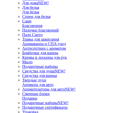
Для дома
NEW!
Для белья
Для белья
Спреи для белья
Саше
Благовония
Палочки благовоний
Пало Санто
Травы для зажигания
Аромаванна и СПА-уход
Антисептики с ароматом
Бомбочки для ванны
Кремы и лосьоны для рук
Мыло
Подарочные наборы
Средства для душа
NEW!
Средства для ванны
Твердые духи
Ароматы для авто
Ароматизаторы для авто
NEW!
Сменные блоки
Подарки
Подарочные наборы
NEW!
Подарочные сертификаты
Упаковка