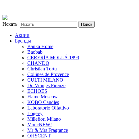
Искать:
Акции
Бренды
Banka Home
Baobab
CERERÍA MOLLÁ 1899
CHANDO
Christian Tortu
Collines de Provence
CULTI MILANO
Dr. Vranjes Firenze
ECHOES
Flame Moscow
KOBO Candles
Laboratorio Olfattivo
Logevy
Millefiori Milano
Monc
NEW!
Mr & Mrs Fragrance
OHSCENT