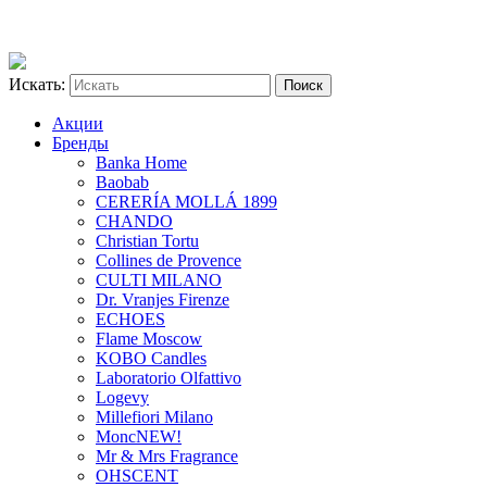
Искать:
Акции
Бренды
Banka Home
Baobab
CERERÍA MOLLÁ 1899
CHANDO
Christian Tortu
Collines de Provence
CULTI MILANO
Dr. Vranjes Firenze
ECHOES
Flame Moscow
KOBO Candles
Laboratorio Olfattivo
Logevy
Millefiori Milano
Monc
NEW!
Mr & Mrs Fragrance
OHSCENT