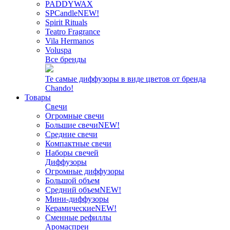
PADDYWAX
SPCandle
NEW!
Spirit Rituals
Teatro Fragrance
Vila Hermanos
Voluspa
Все бренды
Те самые диффузоры в виде цветов от бренда
Chando!
Товары
Свечи
Огромные свечи
Большие свечи
NEW!
Средние свечи
Компактные свечи
Наборы свечей
Диффузоры
Огромные диффузоры
Большой объем
Средний объем
NEW!
Мини-диффузоры
Керамические
NEW!
Сменные рефиллы
Аромаспреи