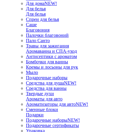
Для дома
NEW!
Для белья
Для белья
Спреи для белья
Саше
Благовония
Палочки благовоний
Пало Санто
Травы для зажигания
Аромаванна и СПА-уход
Антисептики с ароматом
Бомбочки для ванны
Кремы и лосьоны для рук
Мыло
Подарочные наборы
Средства для душа
NEW!
Средства для ванны
Твердые духи
Ароматы для авто
Ароматизаторы для авто
NEW!
Сменные блоки
Подарки
Подарочные наборы
NEW!
Подарочные сертификаты
Упаковка