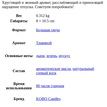
Хрустящий и звонкий аромат, расслабляющий и приносящий
ощущение отпуска. Советуем попробовать!
Вес
0.312 kg
Габариты
8 × 10.5 cm
Формат
Большая свеча
Аромат
Tравяной
Основные ноты
дыня
,
зелень
,
мускус
ароматические масла
,
натуральный
Состав
соевый воск
Время
80 часов горения
использования
Бренд
KOBO Candles