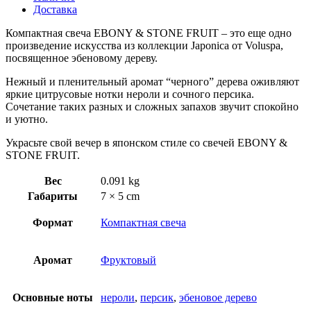
Доставка
Компактная свеча EBONY & STONE FRUIT – это еще одно
произведение искусства из коллекции Japonica от Voluspa,
посвященное эбеновому дереву.
Нежный и пленительный аромат “черного” дерева оживляют
яркие цитрусовые нотки нероли и сочного персика.
Сочетание таких разных и сложных запахов звучит спокойно
и уютно.
Украсьте свой вечер в японском стиле со свечей EBONY &
STONE FRUIT.
Вес
0.091 kg
Габариты
7 × 5 cm
Формат
Компактная свеча
Аромат
Фруктовый
Основные ноты
нероли
,
персик
,
эбеновое дерево