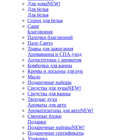
Для дома
NEW!
Для белья
Для белья
Спреи для белья
Саше
Благовония
Палочки благовоний
Пало Санто
Травы для зажигания
Аромаванна и СПА-уход
Антисептики с ароматом
Бомбочки для ванны
Кремы и лосьоны для рук
Мыло
Подарочные наборы
Средства для душа
NEW!
Средства для ванны
Твердые духи
Ароматы для авто
Ароматизаторы для авто
NEW!
Сменные блоки
Подарки
Подарочные наборы
NEW!
Подарочные сертификаты
Упаковка