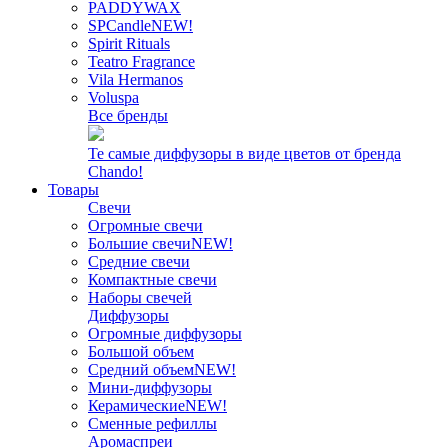
PADDYWAX
SPCandle
NEW!
Spirit Rituals
Teatro Fragrance
Vila Hermanos
Voluspa
Все бренды
Те самые диффузоры в виде цветов от бренда
Chando!
Товары
Свечи
Огромные свечи
Большие свечи
NEW!
Средние свечи
Компактные свечи
Наборы свечей
Диффузоры
Огромные диффузоры
Большой объем
Средний объем
NEW!
Мини-диффузоры
Керамические
NEW!
Сменные рефиллы
Аромаспреи