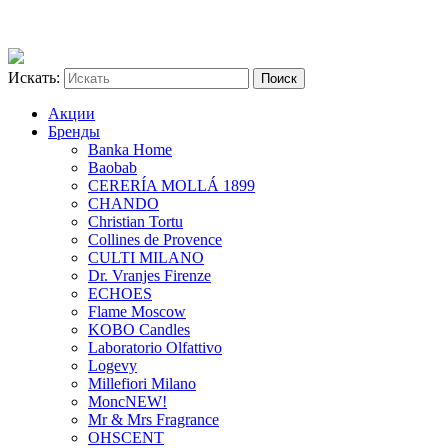
Искать:
Акции
Бренды
Banka Home
Baobab
CERERÍA MOLLÁ 1899
CHANDO
Christian Tortu
Collines de Provence
CULTI MILANO
Dr. Vranjes Firenze
ECHOES
Flame Moscow
KOBO Candles
Laboratorio Olfattivo
Logevy
Millefiori Milano
Monc
NEW!
Mr & Mrs Fragrance
OHSCENT