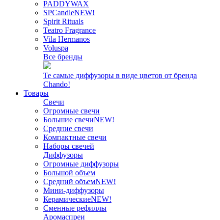
PADDYWAX
SPCandle
NEW!
Spirit Rituals
Teatro Fragrance
Vila Hermanos
Voluspa
Все бренды
Те самые диффузоры в виде цветов от бренда
Chando!
Товары
Свечи
Огромные свечи
Большие свечи
NEW!
Средние свечи
Компактные свечи
Наборы свечей
Диффузоры
Огромные диффузоры
Большой объем
Средний объем
NEW!
Мини-диффузоры
Керамические
NEW!
Сменные рефиллы
Аромаспреи