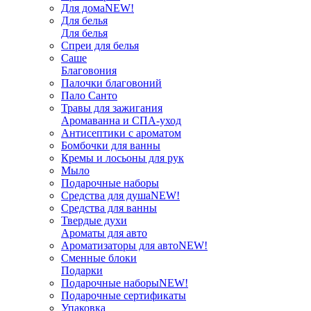
Для дома
NEW!
Для белья
Для белья
Спреи для белья
Саше
Благовония
Палочки благовоний
Пало Санто
Травы для зажигания
Аромаванна и СПА-уход
Антисептики с ароматом
Бомбочки для ванны
Кремы и лосьоны для рук
Мыло
Подарочные наборы
Средства для душа
NEW!
Средства для ванны
Твердые духи
Ароматы для авто
Ароматизаторы для авто
NEW!
Сменные блоки
Подарки
Подарочные наборы
NEW!
Подарочные сертификаты
Упаковка