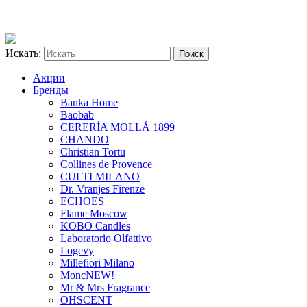
Искать:
Акции
Бренды
Banka Home
Baobab
CERERÍA MOLLÁ 1899
CHANDO
Christian Tortu
Collines de Provence
CULTI MILANO
Dr. Vranjes Firenze
ECHOES
Flame Moscow
KOBO Candles
Laboratorio Olfattivo
Logevy
Millefiori Milano
Monc
NEW!
Mr & Mrs Fragrance
OHSCENT