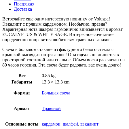
Предзаказ
Доставка
Встречайте еще одну интересную новинку от Voluspa!
Эвкалипт с пряным кардамоном. Необычно, правда?
Характерная нота шалфея гармонично вписывается в аромат
EUCALYPTUS & WHITE SAGE. Интересное сочетание
определенно понравится любителям травяных запахов.
Свеча в большом стакане из фактурного белого стекла с
крышкой выглядит потрясающе! Она идеально впишется в
просторной гостиной или спальне. Объем воска рассчитан на
80 часов горения. Эта свеча будет радовать вас очень долго!
Вес
0.85 kg
Габариты
13.3 × 13.3 cm
Формат
Большая свеча
Аромат
Tравяной
Основные ноты
кардамон
,
шалфей
,
эвкалипт