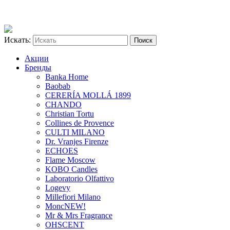
Искать:
Акции
Бренды
Banka Home
Baobab
CERERÍA MOLLÁ 1899
CHANDO
Christian Tortu
Collines de Provence
CULTI MILANO
Dr. Vranjes Firenze
ECHOES
Flame Moscow
KOBO Candles
Laboratorio Olfattivo
Logevy
Millefiori Milano
Monc
NEW!
Mr & Mrs Fragrance
OHSCENT