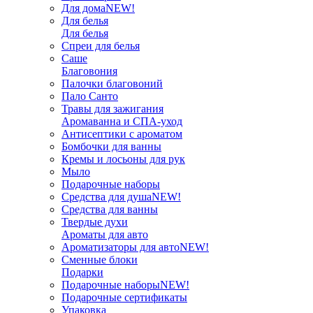
Для дома
NEW!
Для белья
Для белья
Спреи для белья
Саше
Благовония
Палочки благовоний
Пало Санто
Травы для зажигания
Аромаванна и СПА-уход
Антисептики с ароматом
Бомбочки для ванны
Кремы и лосьоны для рук
Мыло
Подарочные наборы
Средства для душа
NEW!
Средства для ванны
Твердые духи
Ароматы для авто
Ароматизаторы для авто
NEW!
Сменные блоки
Подарки
Подарочные наборы
NEW!
Подарочные сертификаты
Упаковка