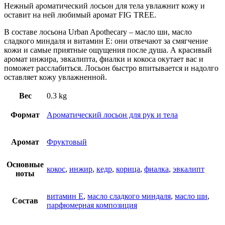
Нежный ароматический лосьон для тела увлажнит кожу и
оставит на ней любимый аромат FIG TREE.
В составе лосьона Urban Apothecary – масло ши, масло
сладкого миндаля и витамин Е: они отвечают за смягчение
кожи и самые приятные ощущения после душа. А красивый
аромат инжира, эвкалипта, фиалки и кокоса окутает вас и
поможет расслабиться. Лосьон быстро впитывается и надолго
оставляет кожу увлажненной.
Вес
0.3 kg
Формат
Ароматический лосьон для рук и тела
Аромат
Фруктовый
Основные
кокос
,
инжир
,
кедр
,
корица
,
фиалка
,
эвкалипт
ноты
витамин E
,
масло сладкого миндаля
,
масло ши
,
Состав
парфюмерная композиция