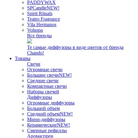
PADDYWAX
SPCandle
NEW!
Spirit Rituals
Teatro Fragrance
Vila Hermanos
Voluspa
Все бренды
Те самые диффузоры в виде цветов от бренда
Chando!
Товары
Свечи
Огромные свечи
Большие свечи
NEW!
Средние свечи
Компактные свечи
Наборы свечей
Диффузоры
Огромные диффузоры
Большой объем
Средний объем
NEW!
Мини-диффузоры
Керамические
NEW!
Сменные рефиллы
Аромаспреи