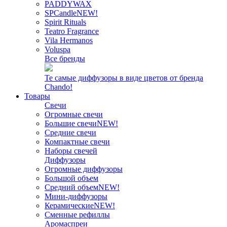
PADDYWAX
SPCandle
NEW!
Spirit Rituals
Teatro Fragrance
Vila Hermanos
Voluspa
Все бренды
Те самые диффузоры в виде цветов от бренда
Chando!
Товары
Свечи
Огромные свечи
Большие свечи
NEW!
Средние свечи
Компактные свечи
Наборы свечей
Диффузоры
Огромные диффузоры
Большой объем
Средний объем
NEW!
Мини-диффузоры
Керамические
NEW!
Сменные рефиллы
Аромаспреи