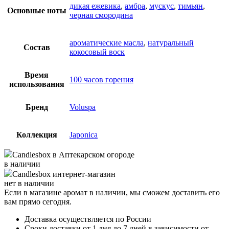
дикая ежевика
,
амбра
,
мускус
,
тимьян
,
Основные ноты
черная смородина
ароматические масла
,
натуральный
Состав
кокосовый воск
Время
100 часов горения
использования
Бренд
Voluspa
Коллекция
Japonica
Candlesbox
в Аптекарском огороде
в наличии
Candlesbox
интернет-магазин
нет в наличии
Если в магазине аромат в наличии, мы сможем доставить его
вам прямо сегодня.
Доставка осуществляется по России
Сроки доставки от 1 дня до 7 дней в зависимости от