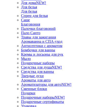
Для дома
NEW!
Для белья
Для белья
Спреи для белья
Саше
Благовония
Палочки благовоний
Пало Санто
Травы для зажигания
Аромаванна и СПА-уход
Антисептики с ароматом
Бомбочки для ванны
Кремы и лосьоны для рук
Мыло
Подарочные наборы
Средства для душа
NEW!
Средства для ванны
Твердые духи
Ароматы для авто
Ароматизаторы для авто
NEW!
Сменные блоки
Подарки
Подарочные наборы
NEW!
Подарочные сертификаты
Упаковка