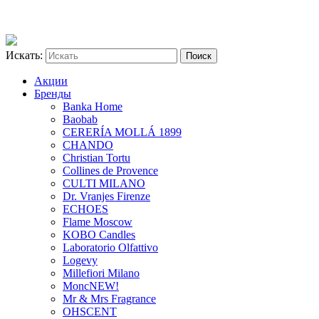
Искать:
Акции
Бренды
Banka Home
Baobab
CERERÍA MOLLÁ 1899
CHANDO
Christian Tortu
Collines de Provence
CULTI MILANO
Dr. Vranjes Firenze
ECHOES
Flame Moscow
KOBO Candles
Laboratorio Olfattivo
Logevy
Millefiori Milano
Monc
NEW!
Mr & Mrs Fragrance
OHSCENT