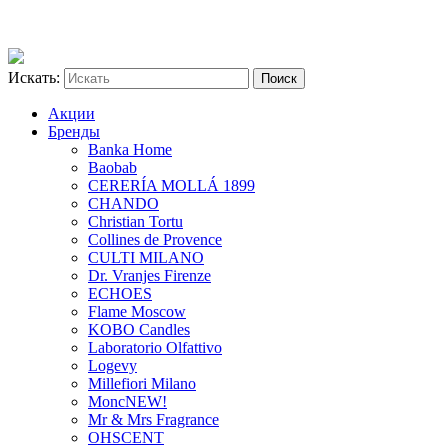
Искать:
Акции
Бренды
Banka Home
Baobab
CERERÍA MOLLÁ 1899
CHANDO
Christian Tortu
Collines de Provence
CULTI MILANO
Dr. Vranjes Firenze
ECHOES
Flame Moscow
KOBO Candles
Laboratorio Olfattivo
Logevy
Millefiori Milano
Monc
NEW!
Mr & Mrs Fragrance
OHSCENT