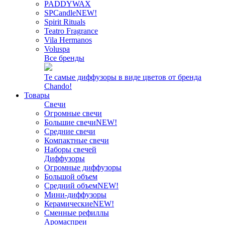
PADDYWAX
SPCandle
NEW!
Spirit Rituals
Teatro Fragrance
Vila Hermanos
Voluspa
Все бренды
Те самые диффузоры в виде цветов от бренда
Chando!
Товары
Свечи
Огромные свечи
Большие свечи
NEW!
Средние свечи
Компактные свечи
Наборы свечей
Диффузоры
Огромные диффузоры
Большой объем
Средний объем
NEW!
Мини-диффузоры
Керамические
NEW!
Сменные рефиллы
Аромаспреи