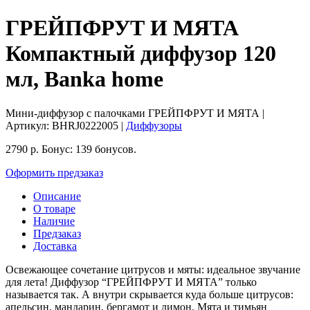
ГРЕЙПФРУТ И МЯТА
Компактный диффузор 120
мл, Banka home
Мини-диффузор с палочками ГРЕЙПФРУТ И МЯТА
|
Артикул:
BHRJ0222005
|
Диффузоры
2790
р.
Бонус:
139 бонусов.
Оформить предзаказ
Описание
О товаре
Наличие
Предзаказ
Доставка
Освежающее сочетание цитрусов и мяты: идеальное звучание
для лета!
Диффузор “ГРЕЙПФРУТ И МЯТА” только
называется так. А внутри скрывается куда больше цитрусов:
апельсин, мандарин, бергамот и лимон. Мята и тимьян