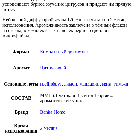
успокаивают бурное звучание цитрусов и придают им пряную
нотку.
Небольшой диффузор объемом 120 мл рассчитан на 2 месяца
использования. Аромажидкость заключена в тёмный флакон
из стекла, в комплекте – 7 палочек чёрного цвета из
микрофибры.
Формат
Компактный диффузор
Аромат
Цитрусовый
Основные ноты
грейпфрут
,
лимон
,
мандарин
,
мята
,
тимьян
ММВ (3-матокли-3-метил-1-бутанол,
СОСТАВ
ароматические масла
Бренд
Banka Home
Время
2 месяца
использования