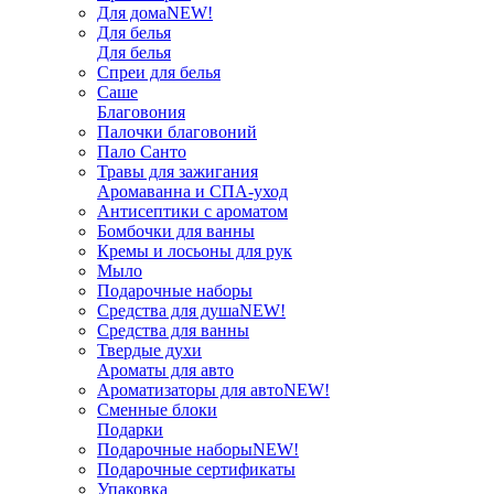
Для дома
NEW!
Для белья
Для белья
Спреи для белья
Саше
Благовония
Палочки благовоний
Пало Санто
Травы для зажигания
Аромаванна и СПА-уход
Антисептики с ароматом
Бомбочки для ванны
Кремы и лосьоны для рук
Мыло
Подарочные наборы
Средства для душа
NEW!
Средства для ванны
Твердые духи
Ароматы для авто
Ароматизаторы для авто
NEW!
Сменные блоки
Подарки
Подарочные наборы
NEW!
Подарочные сертификаты
Упаковка