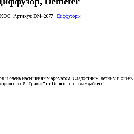
фузор, Demeter
РИКОС
| Артикул:
DM42877
|
Диффузоры
в и очень насыщенным ароматом. Сладостным, летним и очень в
Королевский абрикос” от Demeter и наслаждайтесь!