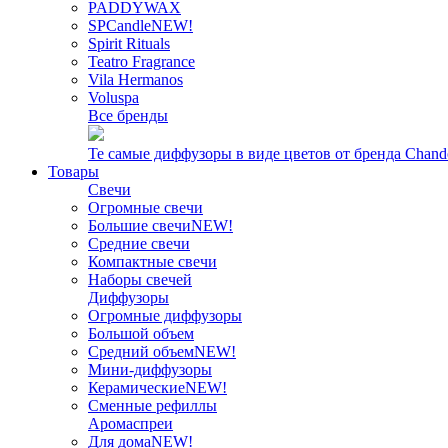
PADDYWAX
SPCandle
NEW!
Spirit Rituals
Teatro Fragrance
Vila Hermanos
Voluspa
Все бренды
Те самые диффузоры в виде цветов от бренда Chand
Товары
Свечи
Огромные свечи
Большие свечи
NEW!
Средние свечи
Компактные свечи
Наборы свечей
Диффузоры
Огромные диффузоры
Большой объем
Средний объем
NEW!
Мини-диффузоры
Керамические
NEW!
Сменные рефиллы
Аромаспреи
Для дома
NEW!