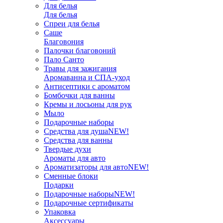
Для белья
Для белья
Спреи для белья
Саше
Благовония
Палочки благовоний
Пало Санто
Травы для зажигания
Аромаванна и СПА-уход
Антисептики с ароматом
Бомбочки для ванны
Кремы и лосьоны для рук
Мыло
Подарочные наборы
Средства для душа
NEW!
Средства для ванны
Твердые духи
Ароматы для авто
Ароматизаторы для авто
NEW!
Сменные блоки
Подарки
Подарочные наборы
NEW!
Подарочные сертификаты
Упаковка
Аксессуары