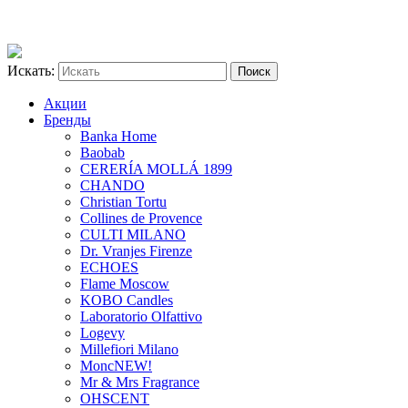
Искать:
Акции
Бренды
Banka Home
Baobab
CERERÍA MOLLÁ 1899
CHANDO
Christian Tortu
Collines de Provence
CULTI MILANO
Dr. Vranjes Firenze
ECHOES
Flame Moscow
KOBO Candles
Laboratorio Olfattivo
Logevy
Millefiori Milano
Monc
NEW!
Mr & Mrs Fragrance
OHSCENT