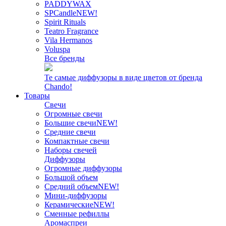
PADDYWAX
SPCandle
NEW!
Spirit Rituals
Teatro Fragrance
Vila Hermanos
Voluspa
Все бренды
Те самые диффузоры в виде цветов от бренда
Chando!
Товары
Свечи
Огромные свечи
Большие свечи
NEW!
Средние свечи
Компактные свечи
Наборы свечей
Диффузоры
Огромные диффузоры
Большой объем
Средний объем
NEW!
Мини-диффузоры
Керамические
NEW!
Сменные рефиллы
Аромаспреи