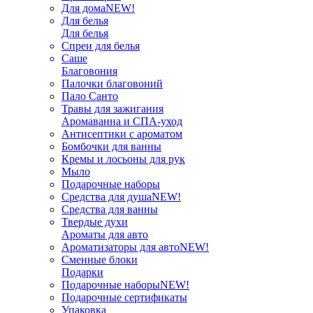
Для дома
NEW!
Для белья
Для белья
Спреи для белья
Саше
Благовония
Палочки благовоний
Пало Санто
Травы для зажигания
Аромаванна и СПА-уход
Антисептики с ароматом
Бомбочки для ванны
Кремы и лосьоны для рук
Мыло
Подарочные наборы
Средства для душа
NEW!
Средства для ванны
Твердые духи
Ароматы для авто
Ароматизаторы для авто
NEW!
Сменные блоки
Подарки
Подарочные наборы
NEW!
Подарочные сертификаты
Упаковка