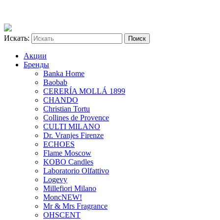
Искать:
Акции
Бренды
Banka Home
Baobab
CERERÍA MOLLÁ 1899
CHANDO
Christian Tortu
Collines de Provence
CULTI MILANO
Dr. Vranjes Firenze
ECHOES
Flame Moscow
KOBO Candles
Laboratorio Olfattivo
Logevy
Millefiori Milano
Monc
NEW!
Mr & Mrs Fragrance
OHSCENT