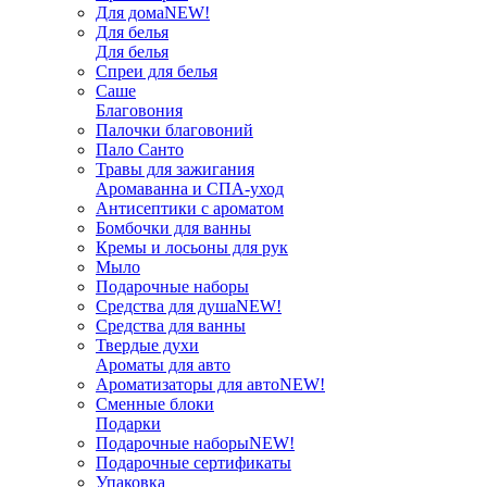
Для дома
NEW!
Для белья
Для белья
Спреи для белья
Саше
Благовония
Палочки благовоний
Пало Санто
Травы для зажигания
Аромаванна и СПА-уход
Антисептики с ароматом
Бомбочки для ванны
Кремы и лосьоны для рук
Мыло
Подарочные наборы
Средства для душа
NEW!
Средства для ванны
Твердые духи
Ароматы для авто
Ароматизаторы для авто
NEW!
Сменные блоки
Подарки
Подарочные наборы
NEW!
Подарочные сертификаты
Упаковка