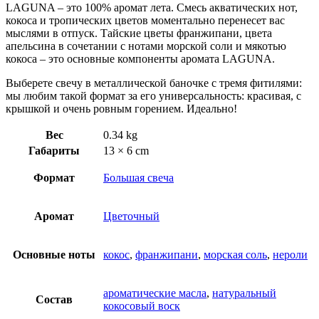
LAGUNA – это 100% аромат лета. Смесь акватических нот,
кокоса и тропических цветов моментально перенесет вас
мыслями в отпуск. Тайские цветы франжипани, цвета
апельсина в сочетании с нотами морской соли и мякотью
кокоса – это основные компоненты аромата LAGUNA.
Выберете свечу в металлической баночке с тремя фитилями:
мы любим такой формат за его универсальность: красивая, с
крышкой и очень ровным горением. Идеально!
Вес
0.34 kg
Габариты
13 × 6 cm
Формат
Большая свеча
Аромат
Цветочный
Основные ноты
кокос
,
франжипани
,
морская соль
,
нероли
ароматические масла
,
натуральный
Состав
кокосовый воск