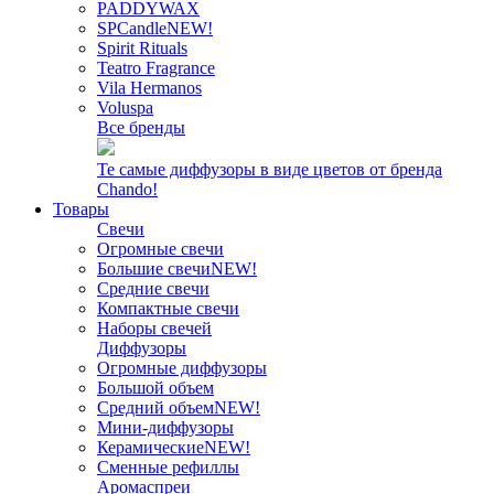
PADDYWAX
SPCandle
NEW!
Spirit Rituals
Teatro Fragrance
Vila Hermanos
Voluspa
Все бренды
Те самые диффузоры в виде цветов от бренда
Chando!
Товары
Свечи
Огромные свечи
Большие свечи
NEW!
Средние свечи
Компактные свечи
Наборы свечей
Диффузоры
Огромные диффузоры
Большой объем
Средний объем
NEW!
Мини-диффузоры
Керамические
NEW!
Сменные рефиллы
Аромаспреи