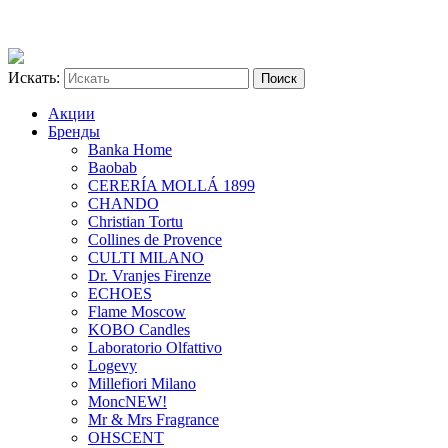
Искать:
Акции
Бренды
Banka Home
Baobab
CERERÍA MOLLÁ 1899
CHANDO
Christian Tortu
Collines de Provence
CULTI MILANO
Dr. Vranjes Firenze
ECHOES
Flame Moscow
KOBO Candles
Laboratorio Olfattivo
Logevy
Millefiori Milano
Monc
NEW!
Mr & Mrs Fragrance
OHSCENT